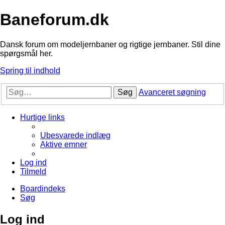
Baneforum.dk
Dansk forum om modeljernbaner og rigtige jernbaner. Stil dine
spørgsmål her.
Spring til indhold
Søg
Avanceret søgning
Hurtige links
Ubesvarede indlæg
Aktive emner
Log ind
Tilmeld
Boardindeks
Søg
Log ind