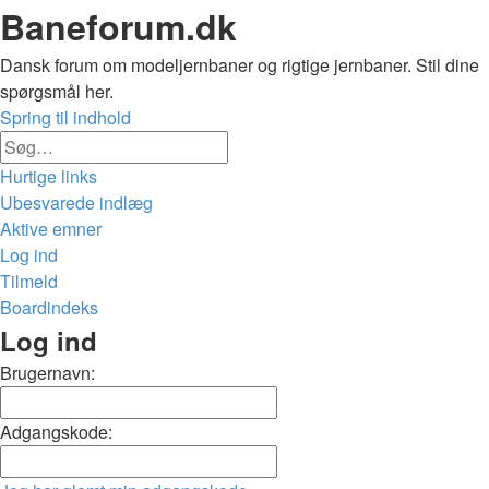
Baneforum.dk
Dansk forum om modeljernbaner og rigtige jernbaner. Stil dine
spørgsmål her.
Spring til indhold
Avanceret
Søg
søgning
Hurtige links
Ubesvarede indlæg
Aktive emner
Log ind
Tilmeld
Boardindeks
Søg
Log ind
Brugernavn:
Adgangskode: