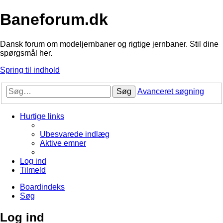
Baneforum.dk
Dansk forum om modeljernbaner og rigtige jernbaner. Stil dine
spørgsmål her.
Spring til indhold
Søg
Avanceret søgning
Hurtige links
Ubesvarede indlæg
Aktive emner
Log ind
Tilmeld
Boardindeks
Søg
Log ind