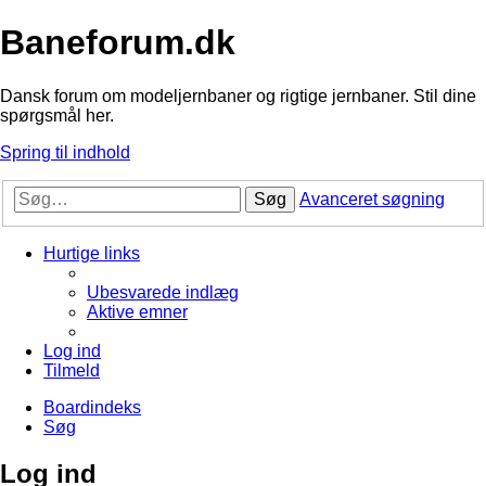
Baneforum.dk
Dansk forum om modeljernbaner og rigtige jernbaner. Stil dine
spørgsmål her.
Spring til indhold
Søg
Avanceret søgning
Hurtige links
Ubesvarede indlæg
Aktive emner
Log ind
Tilmeld
Boardindeks
Søg
Log ind