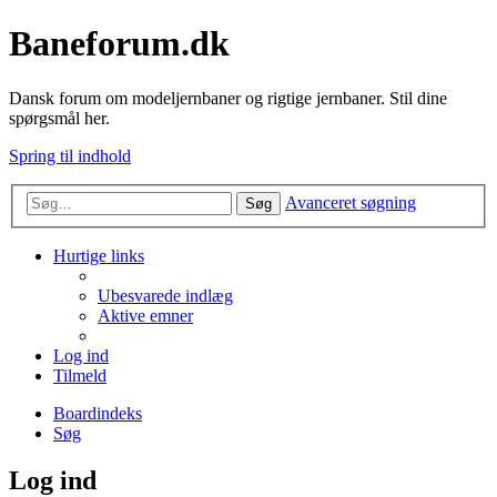
Baneforum.dk
Dansk forum om modeljernbaner og rigtige jernbaner. Stil dine
spørgsmål her.
Spring til indhold
Avanceret søgning
Søg
Hurtige links
Ubesvarede indlæg
Aktive emner
Log ind
Tilmeld
Boardindeks
Søg
Log ind