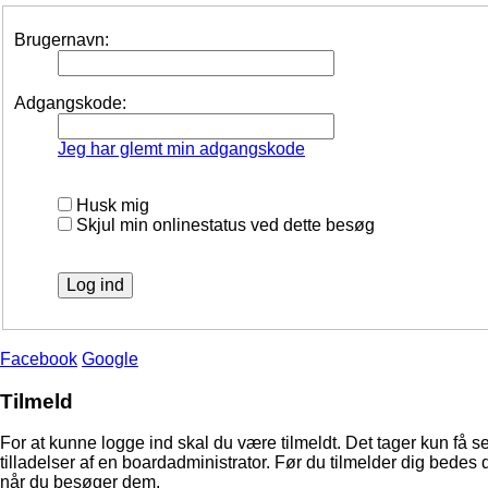
Brugernavn:
Adgangskode:
Jeg har glemt min adgangskode
Husk mig
Skjul min onlinestatus ved dette besøg
Facebook
Google
Tilmeld
For at kunne logge ind skal du være tilmeldt. Det tager kun få s
tilladelser af en boardadministrator. Før du tilmelder dig bedes 
når du besøger dem.