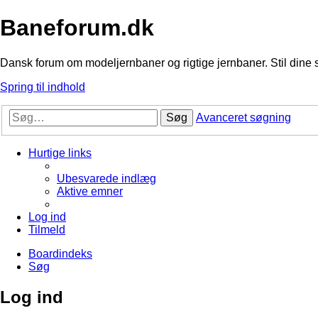
Baneforum.dk
Dansk forum om modeljernbaner og rigtige jernbaner. Stil dine 
Spring til indhold
Søg
Avanceret søgning
Hurtige links
Ubesvarede indlæg
Aktive emner
Log ind
Tilmeld
Boardindeks
Søg
Log ind