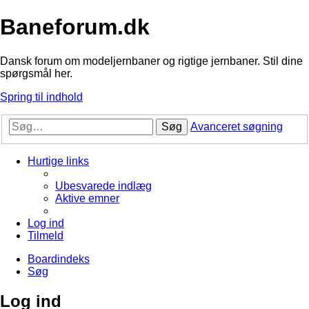
Baneforum.dk
Dansk forum om modeljernbaner og rigtige jernbaner. Stil dine
spørgsmål her.
Spring til indhold
Søg
Avanceret søgning
Hurtige links
Ubesvarede indlæg
Aktive emner
Log ind
Tilmeld
Boardindeks
Søg
Log ind