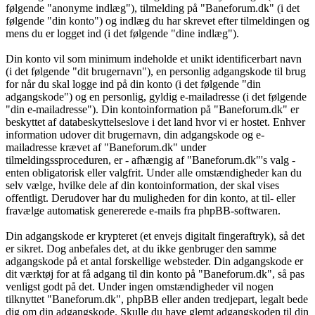
følgende "anonyme indlæg"), tilmelding på "Baneforum.dk" (i det
følgende "din konto") og indlæg du har skrevet efter tilmeldingen og
mens du er logget ind (i det følgende "dine indlæg").
Din konto vil som minimum indeholde et unikt identificerbart navn
(i det følgende "dit brugernavn"), en personlig adgangskode til brug
for når du skal logge ind på din konto (i det følgende "din
adgangskode") og en personlig, gyldig e-mailadresse (i det følgende
"din e-mailadresse"). Din kontoinformation på "Baneforum.dk" er
beskyttet af databeskyttelseslove i det land hvor vi er hostet. Enhver
information udover dit brugernavn, din adgangskode og e-
mailadresse krævet af "Baneforum.dk" under
tilmeldingssproceduren, er - afhængig af "Baneforum.dk"'s valg -
enten obligatorisk eller valgfrit. Under alle omstændigheder kan du
selv vælge, hvilke dele af din kontoinformation, der skal vises
offentligt. Derudover har du muligheden for din konto, at til- eller
fravælge automatisk genererede e-mails fra phpBB-softwaren.
Din adgangskode er krypteret (et envejs digitalt fingeraftryk), så det
er sikret. Dog anbefales det, at du ikke genbruger den samme
adgangskode på et antal forskellige websteder. Din adgangskode er
dit værktøj for at få adgang til din konto på "Baneforum.dk", så pas
venligst godt på det. Under ingen omstændigheder vil nogen
tilknyttet "Baneforum.dk", phpBB eller anden tredjepart, legalt bede
dig om din adgangskode. Skulle du have glemt adgangskoden til din