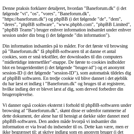
Denne praksis forklarer detaljeret, hvordan "Baneforum.dk" (i det
følgende "vi", "os", "vores", "Baneforum.dk",
"https://baneforum.dk") og phpBB (i det følgende "de", "dem",
"deres", "phpBB software", "www.phpbb.com", "phpBB Limited",
"phpBB Teams") bruger enhver information indsamlet under enhver
session under din brug (i det følgende "din information").
Din information indsamles på to måder. For det første vil browsing
på "Baneforum.dk" få phpBB-softwaren til at danne et antal
cookies, som er små tekstfiler, der downloades til din computers
"midlertidige internetfiler"-mappe. De første to cookies indholder
blot en brugeridentitet (i det følgende "bruger-id") og et anonymt
session-ID (i det følgende "session-ID"), som automatisk tildeles dig
af phpBB softwaren. En tredje cookie vil blive dannet i det øjeblik
du har læst et indlæg i "Baneforum.dk" og bruges til at registrere,
hvilke indlæg der er blevet læst af dig, som derved forbedrer din
brugeroplevelse.
Vi danner også cookies eksternt i forhold til phpBB-softwaren under
browsing af "Baneforum.dk", skønt disse er udenfor rammerne af
dette dokument, der alene har til hensigt at dække sider dannet med
phpBB-softwaren. Den anden måde hvorpå vi indsamler din
information er via hvad du indsender til os. Dette kan være, men er
ikke begrænset til: at skrive indlæg som en anonym bruger (i det