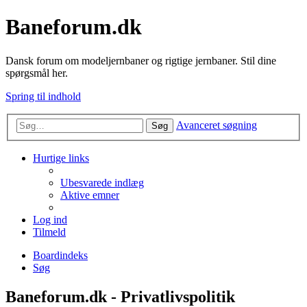
Baneforum.dk
Dansk forum om modeljernbaner og rigtige jernbaner. Stil dine
spørgsmål her.
Spring til indhold
Avanceret søgning
Søg
Hurtige links
Ubesvarede indlæg
Aktive emner
Log ind
Tilmeld
Boardindeks
Søg
Baneforum.dk - Privatlivspolitik