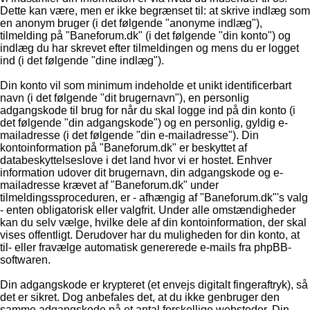
Dette kan være, men er ikke begrænset til: at skrive indlæg som
en anonym bruger (i det følgende "anonyme indlæg"),
tilmelding på "Baneforum.dk" (i det følgende "din konto") og
indlæg du har skrevet efter tilmeldingen og mens du er logget
ind (i det følgende "dine indlæg").
Din konto vil som minimum indeholde et unikt identificerbart
navn (i det følgende "dit brugernavn"), en personlig
adgangskode til brug for når du skal logge ind på din konto (i
det følgende "din adgangskode") og en personlig, gyldig e-
mailadresse (i det følgende "din e-mailadresse"). Din
kontoinformation på "Baneforum.dk" er beskyttet af
databeskyttelseslove i det land hvor vi er hostet. Enhver
information udover dit brugernavn, din adgangskode og e-
mailadresse krævet af "Baneforum.dk" under
tilmeldingssproceduren, er - afhængig af "Baneforum.dk"'s valg
- enten obligatorisk eller valgfrit. Under alle omstændigheder
kan du selv vælge, hvilke dele af din kontoinformation, der skal
vises offentligt. Derudover har du muligheden for din konto, at
til- eller fravælge automatisk genererede e-mails fra phpBB-
softwaren.
Din adgangskode er krypteret (et envejs digitalt fingeraftryk), så
det er sikret. Dog anbefales det, at du ikke genbruger den
samme adgangskode på et antal forskellige websteder. Din