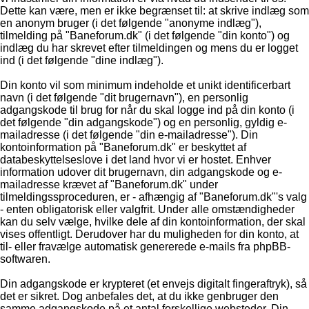
Dette kan være, men er ikke begrænset til: at skrive indlæg som
en anonym bruger (i det følgende "anonyme indlæg"),
tilmelding på "Baneforum.dk" (i det følgende "din konto") og
indlæg du har skrevet efter tilmeldingen og mens du er logget
ind (i det følgende "dine indlæg").
Din konto vil som minimum indeholde et unikt identificerbart
navn (i det følgende "dit brugernavn"), en personlig
adgangskode til brug for når du skal logge ind på din konto (i
det følgende "din adgangskode") og en personlig, gyldig e-
mailadresse (i det følgende "din e-mailadresse"). Din
kontoinformation på "Baneforum.dk" er beskyttet af
databeskyttelseslove i det land hvor vi er hostet. Enhver
information udover dit brugernavn, din adgangskode og e-
mailadresse krævet af "Baneforum.dk" under
tilmeldingssproceduren, er - afhængig af "Baneforum.dk"'s valg
- enten obligatorisk eller valgfrit. Under alle omstændigheder
kan du selv vælge, hvilke dele af din kontoinformation, der skal
vises offentligt. Derudover har du muligheden for din konto, at
til- eller fravælge automatisk genererede e-mails fra phpBB-
softwaren.
Din adgangskode er krypteret (et envejs digitalt fingeraftryk), så
det er sikret. Dog anbefales det, at du ikke genbruger den
samme adgangskode på et antal forskellige websteder. Din