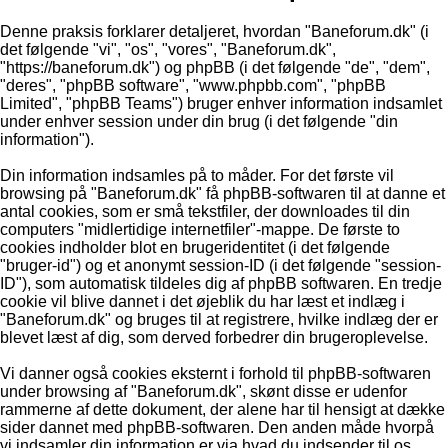
Denne praksis forklarer detaljeret, hvordan "Baneforum.dk" (i
det følgende "vi", "os", "vores", "Baneforum.dk",
"https://baneforum.dk") og phpBB (i det følgende "de", "dem",
"deres", "phpBB software", "www.phpbb.com", "phpBB
Limited", "phpBB Teams") bruger enhver information indsamlet
under enhver session under din brug (i det følgende "din
information").
Din information indsamles på to måder. For det første vil
browsing på "Baneforum.dk" få phpBB-softwaren til at danne et
antal cookies, som er små tekstfiler, der downloades til din
computers "midlertidige internetfiler"-mappe. De første to
cookies indholder blot en brugeridentitet (i det følgende
"bruger-id") og et anonymt session-ID (i det følgende "session-
ID"), som automatisk tildeles dig af phpBB softwaren. En tredje
cookie vil blive dannet i det øjeblik du har læst et indlæg i
"Baneforum.dk" og bruges til at registrere, hvilke indlæg der er
blevet læst af dig, som derved forbedrer din brugeroplevelse.
Vi danner også cookies eksternt i forhold til phpBB-softwaren
under browsing af "Baneforum.dk", skønt disse er udenfor
rammerne af dette dokument, der alene har til hensigt at dække
sider dannet med phpBB-softwaren. Den anden måde hvorpå
vi indsamler din information er via hvad du indsender til os.