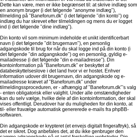
Dette kan være, men er ikke begrænset til: at skrive indlæg som
en anonym bruger (i det følgende "anonyme indlæg"),
tilmelding på "Baneforum.dk" (i det følgende "din konto") og
indlæg du har skrevet efter tilmeldingen og mens du er logget
ind (i det følgende "dine indlæg").
Din konto vil som minimum indeholde et unikt identificerbart
navn (i det følgende "dit brugernavn"), en personlig
adgangskode til brug for når du skal logge ind på din konto (i
det følgende "din adgangskode") og en personlig, gyldig e-
mailadresse (i det følgende "din e-mailadresse"). Din
kontoinformation på "Baneforum.dk" er beskyttet af
databeskyttelseslove i det land hvor vi er hostet. Enhver
information udover dit brugernavn, din adgangskode og e-
mailadresse krævet af "Baneforum.dk" under
tilmeldingssproceduren, er - afhængig af "Baneforum.dk"'s valg
- enten obligatorisk eller valgfrit. Under alle omstændigheder
kan du selv vælge, hvilke dele af din kontoinformation, der skal
vises offentligt. Derudover har du muligheden for din konto, at
til- eller fravælge automatisk genererede e-mails fra phpBB-
softwaren.
Din adgangskode er krypteret (et envejs digitalt fingeraftryk), så
det er sikret. Dog anbefales det, at du ikke genbruger den
samme adgangskode på et antal forskellige websteder. Din