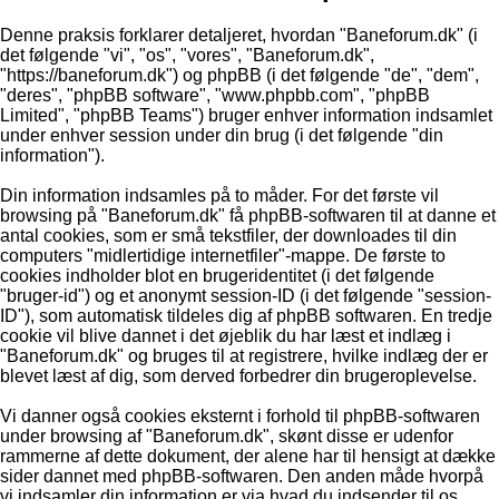
Denne praksis forklarer detaljeret, hvordan "Baneforum.dk" (i
det følgende "vi", "os", "vores", "Baneforum.dk",
"https://baneforum.dk") og phpBB (i det følgende "de", "dem",
"deres", "phpBB software", "www.phpbb.com", "phpBB
Limited", "phpBB Teams") bruger enhver information indsamlet
under enhver session under din brug (i det følgende "din
information").
Din information indsamles på to måder. For det første vil
browsing på "Baneforum.dk" få phpBB-softwaren til at danne et
antal cookies, som er små tekstfiler, der downloades til din
computers "midlertidige internetfiler"-mappe. De første to
cookies indholder blot en brugeridentitet (i det følgende
"bruger-id") og et anonymt session-ID (i det følgende "session-
ID"), som automatisk tildeles dig af phpBB softwaren. En tredje
cookie vil blive dannet i det øjeblik du har læst et indlæg i
"Baneforum.dk" og bruges til at registrere, hvilke indlæg der er
blevet læst af dig, som derved forbedrer din brugeroplevelse.
Vi danner også cookies eksternt i forhold til phpBB-softwaren
under browsing af "Baneforum.dk", skønt disse er udenfor
rammerne af dette dokument, der alene har til hensigt at dække
sider dannet med phpBB-softwaren. Den anden måde hvorpå
vi indsamler din information er via hvad du indsender til os.