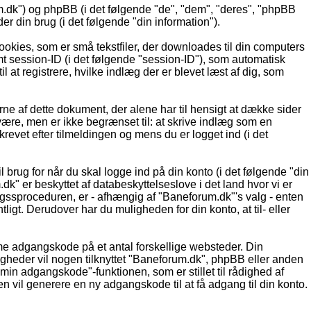
um.dk") og phpBB (i det følgende "de", "dem", "deres", "phpBB
din brug (i det følgende "din information").
ookies, som er små tekstfiler, der downloades til din computers
ymt session-ID (i det følgende "session-ID"), som automatisk
l at registrere, hvilke indlæg der er blevet læst af dig, som
ne af dette dokument, der alene har til hensigt at dække sider
ære, men er ikke begrænset til: at skrive indlæg som en
evet efter tilmeldingen og mens du er logget ind (i det
 brug for når du skal logge ind på din konto (i det følgende "din
" er beskyttet af databeskyttelseslove i det land hvor vi er
gssproceduren, er - afhængig af "Baneforum.dk"'s valg - enten
ligt. Derudover har du muligheden for din konto, at til- eller
amme adgangskode på et antal forskellige websteder. Din
igheder vil nogen tilknyttet "Baneforum.dk", phpBB eller anden
in adgangskode"-funktionen, som er stillet til rådighed af
vil generere en ny adgangskode til at få adgang til din konto.