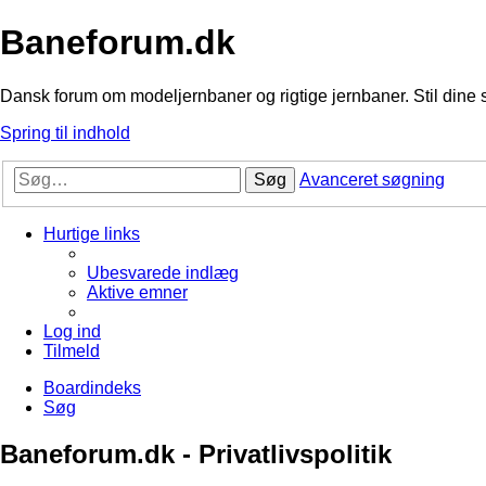
Baneforum.dk
Dansk forum om modeljernbaner og rigtige jernbaner. Stil dine 
Spring til indhold
Søg
Avanceret søgning
Hurtige links
Ubesvarede indlæg
Aktive emner
Log ind
Tilmeld
Boardindeks
Søg
Baneforum.dk - Privatlivspolitik