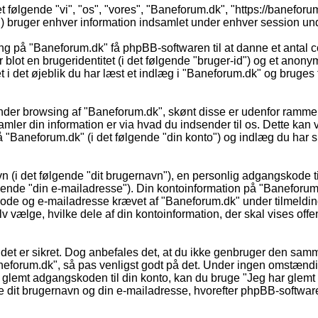
t følgende "vi", "os", "vores", "Baneforum.dk", "https://banefor
ruger enhver information indsamlet under enhver session under 
ing på "Baneforum.dk" få phpBB-softwaren til at danne et antal c
r blot en brugeridentitet (i det følgende "bruger-id") og et anon
 i det øjeblik du har læst et indlæg i "Baneforum.dk" og bruges ti
under browsing af "Baneforum.dk", skønt disse er udenfor rammer
r din information er via hvad du indsender til os. Dette kan v
"Baneforum.dk" (i det følgende "din konto") og indlæg du har skr
n (i det følgende "dit brugernavn"), en personlig adgangskode til
ende "din e-mailadresse"). Din kontoinformation på "Baneforum.dk
kode og e-mailadresse krævet af "Baneforum.dk" under tilmeldin
 vælge, hvilke dele af din kontoinformation, der skal vises offent
 så det er sikret. Dog anbefales det, at du ikke genbruger den s
Baneforum.dk", så pas venligst godt på det. Under ingen omstænd
glemt adgangskoden til din konto, kan du bruge "Jeg har glemt m
it brugernavn og din e-mailadresse, hvorefter phpBB-softwaren 