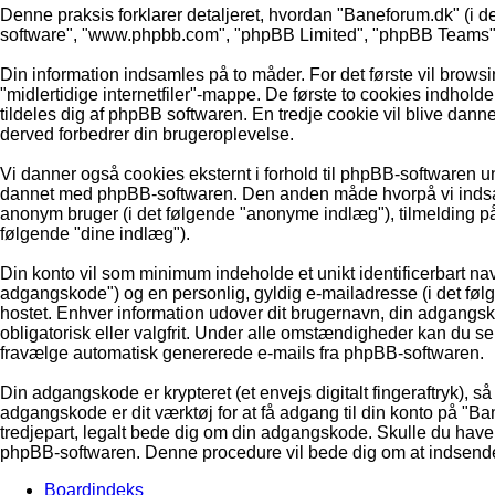
Denne praksis forklarer detaljeret, hvordan "Baneforum.dk" (i de
software", "www.phpbb.com", "phpBB Limited", "phpBB Teams") b
Din information indsamles på to måder. For det første vil brows
"midlertidige internetfiler"-mappe. De første to cookies indholde
tildeles dig af phpBB softwaren. En tredje cookie vil blive dannet
derved forbedrer din brugeroplevelse.
Vi danner også cookies eksternt i forhold til phpBB-softwaren 
dannet med phpBB-softwaren. Den anden måde hvorpå vi indsamle
anonym bruger (i det følgende "anonyme indlæg"), tilmelding på 
følgende "dine indlæg").
Din konto vil som minimum indeholde et unikt identificerbart nav
adgangskode") og en personlig, gyldig e-mailadresse (i det følg
hostet. Enhver information udover dit brugernavn, din adgangs
obligatorisk eller valgfrit. Under alle omstændigheder kan du selv
fravælge automatisk genererede e-mails fra phpBB-softwaren.
Din adgangskode er krypteret (et envejs digitalt fingeraftryk),
adgangskode er dit værktøj for at få adgang til din konto på "
tredjepart, legalt bede dig om din adgangskode. Skulle du have 
phpBB-softwaren. Denne procedure vil bede dig om at indsende d
Boardindeks