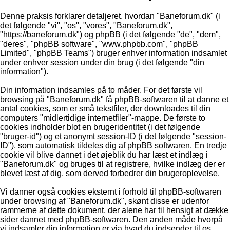
Denne praksis forklarer detaljeret, hvordan "Baneforum.dk" (i
det følgende "vi", "os", "vores", "Baneforum.dk",
"https://baneforum.dk") og phpBB (i det følgende "de", "dem",
"deres", "phpBB software", "www.phpbb.com", "phpBB
Limited", "phpBB Teams") bruger enhver information indsamlet
under enhver session under din brug (i det følgende "din
information").
Din information indsamles på to måder. For det første vil
browsing på "Baneforum.dk" få phpBB-softwaren til at danne et
antal cookies, som er små tekstfiler, der downloades til din
computers "midlertidige internetfiler"-mappe. De første to
cookies indholder blot en brugeridentitet (i det følgende
"bruger-id") og et anonymt session-ID (i det følgende "session-
ID"), som automatisk tildeles dig af phpBB softwaren. En tredje
cookie vil blive dannet i det øjeblik du har læst et indlæg i
"Baneforum.dk" og bruges til at registrere, hvilke indlæg der er
blevet læst af dig, som derved forbedrer din brugeroplevelse.
Vi danner også cookies eksternt i forhold til phpBB-softwaren
under browsing af "Baneforum.dk", skønt disse er udenfor
rammerne af dette dokument, der alene har til hensigt at dække
sider dannet med phpBB-softwaren. Den anden måde hvorpå
vi indsamler din information er via hvad du indsender til os.