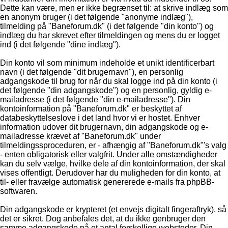
Dette kan være, men er ikke begrænset til: at skrive indlæg som
en anonym bruger (i det følgende "anonyme indlæg"),
tilmelding på "Baneforum.dk" (i det følgende "din konto") og
indlæg du har skrevet efter tilmeldingen og mens du er logget
ind (i det følgende "dine indlæg").
Din konto vil som minimum indeholde et unikt identificerbart
navn (i det følgende "dit brugernavn"), en personlig
adgangskode til brug for når du skal logge ind på din konto (i
det følgende "din adgangskode") og en personlig, gyldig e-
mailadresse (i det følgende "din e-mailadresse"). Din
kontoinformation på "Baneforum.dk" er beskyttet af
databeskyttelseslove i det land hvor vi er hostet. Enhver
information udover dit brugernavn, din adgangskode og e-
mailadresse krævet af "Baneforum.dk" under
tilmeldingssproceduren, er - afhængig af "Baneforum.dk"'s valg
- enten obligatorisk eller valgfrit. Under alle omstændigheder
kan du selv vælge, hvilke dele af din kontoinformation, der skal
vises offentligt. Derudover har du muligheden for din konto, at
til- eller fravælge automatisk genererede e-mails fra phpBB-
softwaren.
Din adgangskode er krypteret (et envejs digitalt fingeraftryk), så
det er sikret. Dog anbefales det, at du ikke genbruger den
samme adgangskode på et antal forskellige websteder. Din