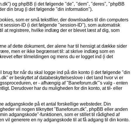
um.dk") og phpBB (i det følgende "de", "dem", "deres", "phpBB
din brug (i det følgende "din information").
ookies, som er små tekstfiler, der downloades til din computers
ymt session-ID (i det følgende "session-ID"), som automatisk
l at registrere, hvilke indlæg der er blevet læst af dig, som
ne af dette dokument, der alene har til hensigt at dække sider
ære, men er ikke begrænset til: at skrive indlæg som en
evet efter tilmeldingen og mens du er logget ind (i det
 brug for når du skal logge ind på din konto (i det følgende "din
" er beskyttet af databeskyttelseslove i det land hvor vi er
gssproceduren, er - afhængig af "Baneforum.dk"'s valg - enten
ligt. Derudover har du muligheden for din konto, at til- eller
amme adgangskode på et antal forskellige websteder. Din
igheder vil nogen tilknyttet "Baneforum.dk", phpBB eller anden
in adgangskode"-funktionen, som er stillet til rådighed af
vil generere en ny adgangskode til at få adgang til din konto.