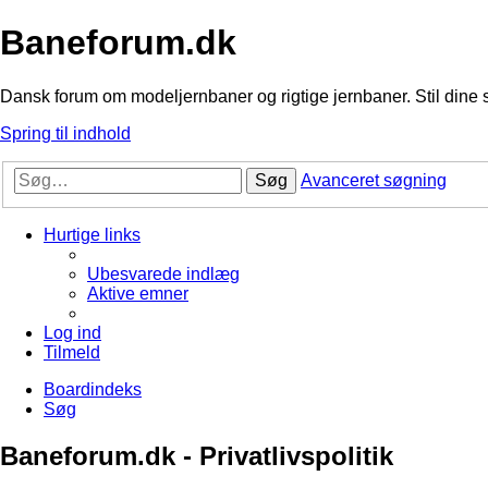
Baneforum.dk
Dansk forum om modeljernbaner og rigtige jernbaner. Stil dine 
Spring til indhold
Søg
Avanceret søgning
Hurtige links
Ubesvarede indlæg
Aktive emner
Log ind
Tilmeld
Boardindeks
Søg
Baneforum.dk - Privatlivspolitik