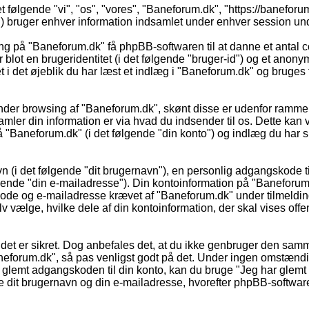
t følgende "vi", "os", "vores", "Baneforum.dk", "https://banefor
ruger enhver information indsamlet under enhver session under 
ing på "Baneforum.dk" få phpBB-softwaren til at danne et antal c
r blot en brugeridentitet (i det følgende "bruger-id") og et anon
 i det øjeblik du har læst et indlæg i "Baneforum.dk" og bruges ti
under browsing af "Baneforum.dk", skønt disse er udenfor rammer
r din information er via hvad du indsender til os. Dette kan v
"Baneforum.dk" (i det følgende "din konto") og indlæg du har skr
n (i det følgende "dit brugernavn"), en personlig adgangskode til
ende "din e-mailadresse"). Din kontoinformation på "Baneforum.dk
kode og e-mailadresse krævet af "Baneforum.dk" under tilmeldin
 vælge, hvilke dele af din kontoinformation, der skal vises offent
 så det er sikret. Dog anbefales det, at du ikke genbruger den s
Baneforum.dk", så pas venligst godt på det. Under ingen omstænd
glemt adgangskoden til din konto, kan du bruge "Jeg har glemt m
it brugernavn og din e-mailadresse, hvorefter phpBB-softwaren 