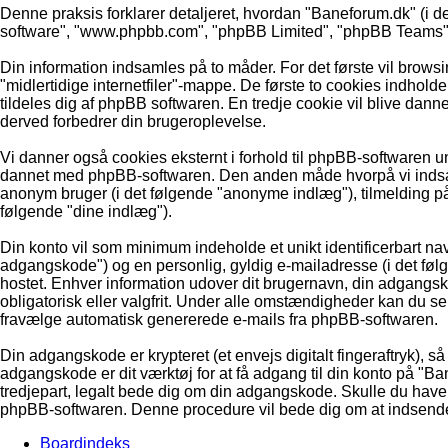
Denne praksis forklarer detaljeret, hvordan "Baneforum.dk" (i de
software", "www.phpbb.com", "phpBB Limited", "phpBB Teams") b
Din information indsamles på to måder. For det første vil brows
"midlertidige internetfiler"-mappe. De første to cookies indholde
tildeles dig af phpBB softwaren. En tredje cookie vil blive dannet
derved forbedrer din brugeroplevelse.
Vi danner også cookies eksternt i forhold til phpBB-softwaren 
dannet med phpBB-softwaren. Den anden måde hvorpå vi indsamle
anonym bruger (i det følgende "anonyme indlæg"), tilmelding på 
følgende "dine indlæg").
Din konto vil som minimum indeholde et unikt identificerbart nav
adgangskode") og en personlig, gyldig e-mailadresse (i det følg
hostet. Enhver information udover dit brugernavn, din adgangs
obligatorisk eller valgfrit. Under alle omstændigheder kan du selv
fravælge automatisk genererede e-mails fra phpBB-softwaren.
Din adgangskode er krypteret (et envejs digitalt fingeraftryk),
adgangskode er dit værktøj for at få adgang til din konto på "
tredjepart, legalt bede dig om din adgangskode. Skulle du have 
phpBB-softwaren. Denne procedure vil bede dig om at indsende d
Boardindeks