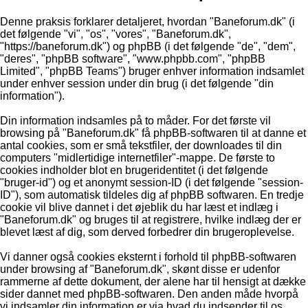
Denne praksis forklarer detaljeret, hvordan "Baneforum.dk" (i
det følgende "vi", "os", "vores", "Baneforum.dk",
"https://baneforum.dk") og phpBB (i det følgende "de", "dem",
"deres", "phpBB software", "www.phpbb.com", "phpBB
Limited", "phpBB Teams") bruger enhver information indsamlet
under enhver session under din brug (i det følgende "din
information").
Din information indsamles på to måder. For det første vil
browsing på "Baneforum.dk" få phpBB-softwaren til at danne et
antal cookies, som er små tekstfiler, der downloades til din
computers "midlertidige internetfiler"-mappe. De første to
cookies indholder blot en brugeridentitet (i det følgende
"bruger-id") og et anonymt session-ID (i det følgende "session-
ID"), som automatisk tildeles dig af phpBB softwaren. En tredje
cookie vil blive dannet i det øjeblik du har læst et indlæg i
"Baneforum.dk" og bruges til at registrere, hvilke indlæg der er
blevet læst af dig, som derved forbedrer din brugeroplevelse.
Vi danner også cookies eksternt i forhold til phpBB-softwaren
under browsing af "Baneforum.dk", skønt disse er udenfor
rammerne af dette dokument, der alene har til hensigt at dække
sider dannet med phpBB-softwaren. Den anden måde hvorpå
vi indsamler din information er via hvad du indsender til os.