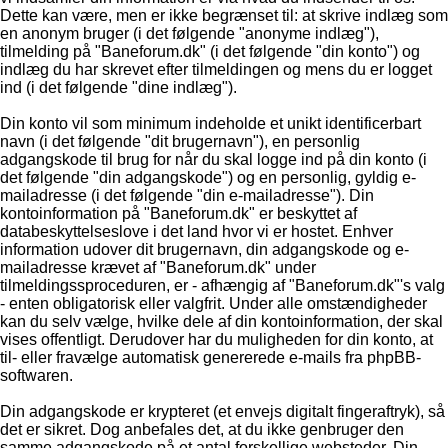
Dette kan være, men er ikke begrænset til: at skrive indlæg som
en anonym bruger (i det følgende "anonyme indlæg"),
tilmelding på "Baneforum.dk" (i det følgende "din konto") og
indlæg du har skrevet efter tilmeldingen og mens du er logget
ind (i det følgende "dine indlæg").
Din konto vil som minimum indeholde et unikt identificerbart
navn (i det følgende "dit brugernavn"), en personlig
adgangskode til brug for når du skal logge ind på din konto (i
det følgende "din adgangskode") og en personlig, gyldig e-
mailadresse (i det følgende "din e-mailadresse"). Din
kontoinformation på "Baneforum.dk" er beskyttet af
databeskyttelseslove i det land hvor vi er hostet. Enhver
information udover dit brugernavn, din adgangskode og e-
mailadresse krævet af "Baneforum.dk" under
tilmeldingssproceduren, er - afhængig af "Baneforum.dk"'s valg
- enten obligatorisk eller valgfrit. Under alle omstændigheder
kan du selv vælge, hvilke dele af din kontoinformation, der skal
vises offentligt. Derudover har du muligheden for din konto, at
til- eller fravælge automatisk genererede e-mails fra phpBB-
softwaren.
Din adgangskode er krypteret (et envejs digitalt fingeraftryk), så
det er sikret. Dog anbefales det, at du ikke genbruger den
samme adgangskode på et antal forskellige websteder. Din