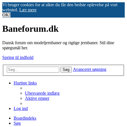
Vi bruger cookies for at sikre du får den bedste oplevelse på vort
websted.
Lær mere
OK!
Baneforum.dk
Dansk forum om modeljernbaner og rigtige jernbaner. Stil dine
spørgsmål her.
Spring til indhold
Avanceret søgning
Søg
Hurtige links
Ubesvarede indlæg
Aktive emner
Log ind
Boardindeks
Søg