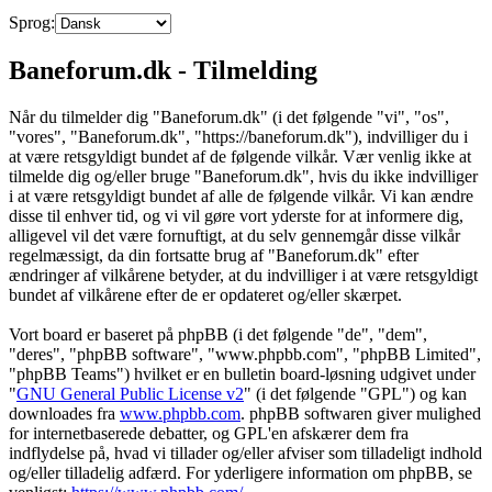
Sprog:
Baneforum.dk - Tilmelding
Når du tilmelder dig "Baneforum.dk" (i det følgende "vi", "os",
"vores", "Baneforum.dk", "https://baneforum.dk"), indvilliger du i
at være retsgyldigt bundet af de følgende vilkår. Vær venlig ikke at
tilmelde dig og/eller bruge "Baneforum.dk", hvis du ikke indvilliger
i at være retsgyldigt bundet af alle de følgende vilkår. Vi kan ændre
disse til enhver tid, og vi vil gøre vort yderste for at informere dig,
alligevel vil det være fornuftigt, at du selv gennemgår disse vilkår
regelmæssigt, da din fortsatte brug af "Baneforum.dk" efter
ændringer af vilkårene betyder, at du indvilliger i at være retsgyldigt
bundet af vilkårene efter de er opdateret og/eller skærpet.
Vort board er baseret på phpBB (i det følgende "de", "dem",
"deres", "phpBB software", "www.phpbb.com", "phpBB Limited",
"phpBB Teams") hvilket er en bulletin board-løsning udgivet under
"
GNU General Public License v2
" (i det følgende "GPL") og kan
downloades fra
www.phpbb.com
. phpBB softwaren giver mulighed
for internetbaserede debatter, og GPL'en afskærer dem fra
indflydelse på, hvad vi tillader og/eller afviser som tilladeligt indhold
og/eller tilladelig adfærd. For yderligere information om phpBB, se