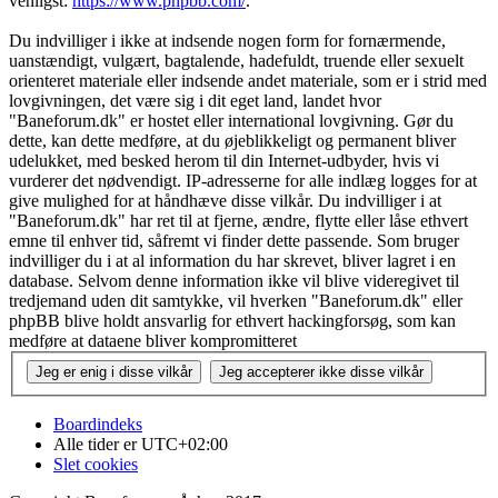
venligst:
https://www.phpbb.com/
.
Du indvilliger i ikke at indsende nogen form for fornærmende,
uanstændigt, vulgært, bagtalende, hadefuldt, truende eller sexuelt
orienteret materiale eller indsende andet materiale, som er i strid med
lovgivningen, det være sig i dit eget land, landet hvor
"Baneforum.dk" er hostet eller international lovgivning. Gør du
dette, kan dette medføre, at du øjeblikkeligt og permanent bliver
udelukket, med besked herom til din Internet-udbyder, hvis vi
vurderer det nødvendigt. IP-adresserne for alle indlæg logges for at
give mulighed for at håndhæve disse vilkår. Du indvilliger i at
"Baneforum.dk" har ret til at fjerne, ændre, flytte eller låse ethvert
emne til enhver tid, såfremt vi finder dette passende. Som bruger
indvilliger du i at al information du har skrevet, bliver lagret i en
database. Selvom denne information ikke vil blive videregivet til
tredjemand uden dit samtykke, vil hverken "Baneforum.dk" eller
phpBB blive holdt ansvarlig for ethvert hackingforsøg, som kan
medføre at dataene bliver kompromitteret
Boardindeks
Alle tider er
UTC+02:00
Slet cookies