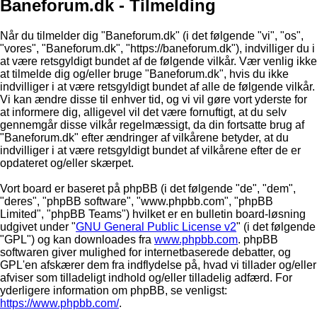
Baneforum.dk - Tilmelding
Når du tilmelder dig "Baneforum.dk" (i det følgende "vi", "os",
"vores", "Baneforum.dk", "https://baneforum.dk"), indvilliger du i
at være retsgyldigt bundet af de følgende vilkår. Vær venlig ikke
at tilmelde dig og/eller bruge "Baneforum.dk", hvis du ikke
indvilliger i at være retsgyldigt bundet af alle de følgende vilkår.
Vi kan ændre disse til enhver tid, og vi vil gøre vort yderste for
at informere dig, alligevel vil det være fornuftigt, at du selv
gennemgår disse vilkår regelmæssigt, da din fortsatte brug af
"Baneforum.dk" efter ændringer af vilkårene betyder, at du
indvilliger i at være retsgyldigt bundet af vilkårene efter de er
opdateret og/eller skærpet.
Vort board er baseret på phpBB (i det følgende "de", "dem",
"deres", "phpBB software", "www.phpbb.com", "phpBB
Limited", "phpBB Teams") hvilket er en bulletin board-løsning
udgivet under "
GNU General Public License v2
" (i det følgende
"GPL") og kan downloades fra
www.phpbb.com
. phpBB
softwaren giver mulighed for internetbaserede debatter, og
GPL'en afskærer dem fra indflydelse på, hvad vi tillader og/eller
afviser som tilladeligt indhold og/eller tilladelig adfærd. For
yderligere information om phpBB, se venligst:
https://www.phpbb.com/
.