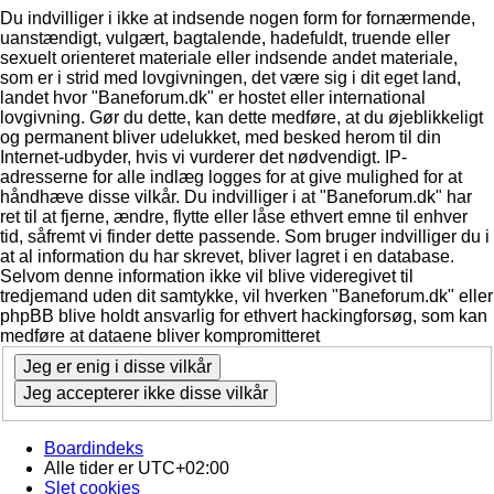
Du indvilliger i ikke at indsende nogen form for fornærmende,
uanstændigt, vulgært, bagtalende, hadefuldt, truende eller
sexuelt orienteret materiale eller indsende andet materiale,
som er i strid med lovgivningen, det være sig i dit eget land,
landet hvor "Baneforum.dk" er hostet eller international
lovgivning. Gør du dette, kan dette medføre, at du øjeblikkeligt
og permanent bliver udelukket, med besked herom til din
Internet-udbyder, hvis vi vurderer det nødvendigt. IP-
adresserne for alle indlæg logges for at give mulighed for at
håndhæve disse vilkår. Du indvilliger i at "Baneforum.dk" har
ret til at fjerne, ændre, flytte eller låse ethvert emne til enhver
tid, såfremt vi finder dette passende. Som bruger indvilliger du i
at al information du har skrevet, bliver lagret i en database.
Selvom denne information ikke vil blive videregivet til
tredjemand uden dit samtykke, vil hverken "Baneforum.dk" eller
phpBB blive holdt ansvarlig for ethvert hackingforsøg, som kan
medføre at dataene bliver kompromitteret
Boardindeks
Alle tider er
UTC+02:00
Slet cookies