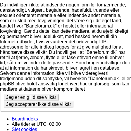
Du indvilliger i ikke at indsende nogen form for fornærmende,
uanstændigt, vulgært, bagtalende, hadefuldt, truende eller
sexuelt orienteret materiale eller indsende andet materiale,
som er i strid med lovgivningen, det være sig i dit eget land,
landet hvor "Baneforum.dk" er hostet eller international
lovgivning. Gør du dette, kan dette medføre, at du øjeblikkeligt
og permanent bliver udelukket, med besked herom til din
Internet-udbyder, hvis vi vurderer det nødvendigt. IP-
adresserne for alle indlæg logges for at give mulighed for at
håndhæve disse vilkår. Du indvilliger i at "Baneforum.dk" har
ret til at fjerne, ændre, flytte eller låse ethvert emne til enhver
tid, såfremt vi finder dette passende. Som bruger indvilliger du i
at al information du har skrevet, bliver lagret i en database.
Selvom denne information ikke vil blive videregivet til
tredjemand uden dit samtykke, vil hverken "Baneforum.dk" eller
phpBB blive holdt ansvarlig for ethvert hackingforsøg, som kan
medføre at dataene bliver kompromitteret
Boardindeks
Alle tider er
UTC+02:00
Slet cookies