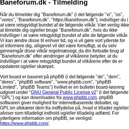
Baneforum.dk - Tilmelding
Når du tilmelder dig "Baneforum.dk" (i det følgende "vi", "os",
"vores", "Baneforum.dk", "https://baneforum.dk"), indvilliger du i
at være retsgyldigt bundet af de følgende vilkår. Vær venlig ikke
at tilmelde dig og/eller bruge "Baneforum.dk", hvis du ikke
indvilliger i at være retsgyldigt bundet af alle de følgende vilkår.
Vi kan ændre disse til enhver tid, og vi vil gøre vort yderste for
at informere dig, alligevel vil det være fornuftigt, at du selv
gennemgår disse vilkår regelmæssigt, da din fortsatte brug af
"Baneforum.dk" efter ændringer af vilkårene betyder, at du
indvilliger i at være retsgyldigt bundet af vilkårene efter de er
opdateret og/eller skærpet.
Vort board er baseret på phpBB (i det følgende "de", "dem",
"deres", "phpBB software", "www.phpbb.com", "phpBB
Limited", "phpBB Teams") hvilket er en bulletin board-løsning
udgivet under "
GNU General Public License v2
" (i det følgende
"GPL") og kan downloades fra
www.phpbb.com
. phpBB
softwaren giver mulighed for internetbaserede debatter, og
GPL'en afskærer dem fra indflydelse på, hvad vi tillader og/eller
afviser som tilladeligt indhold og/eller tilladelig adfærd. For
yderligere information om phpBB, se venligst:
https://www.phpbb.com/
.