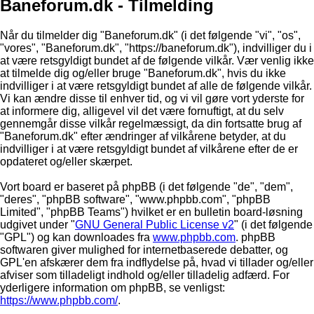
Baneforum.dk - Tilmelding
Når du tilmelder dig "Baneforum.dk" (i det følgende "vi", "os",
"vores", "Baneforum.dk", "https://baneforum.dk"), indvilliger du i
at være retsgyldigt bundet af de følgende vilkår. Vær venlig ikke
at tilmelde dig og/eller bruge "Baneforum.dk", hvis du ikke
indvilliger i at være retsgyldigt bundet af alle de følgende vilkår.
Vi kan ændre disse til enhver tid, og vi vil gøre vort yderste for
at informere dig, alligevel vil det være fornuftigt, at du selv
gennemgår disse vilkår regelmæssigt, da din fortsatte brug af
"Baneforum.dk" efter ændringer af vilkårene betyder, at du
indvilliger i at være retsgyldigt bundet af vilkårene efter de er
opdateret og/eller skærpet.
Vort board er baseret på phpBB (i det følgende "de", "dem",
"deres", "phpBB software", "www.phpbb.com", "phpBB
Limited", "phpBB Teams") hvilket er en bulletin board-løsning
udgivet under "
GNU General Public License v2
" (i det følgende
"GPL") og kan downloades fra
www.phpbb.com
. phpBB
softwaren giver mulighed for internetbaserede debatter, og
GPL'en afskærer dem fra indflydelse på, hvad vi tillader og/eller
afviser som tilladeligt indhold og/eller tilladelig adfærd. For
yderligere information om phpBB, se venligst:
https://www.phpbb.com/
.