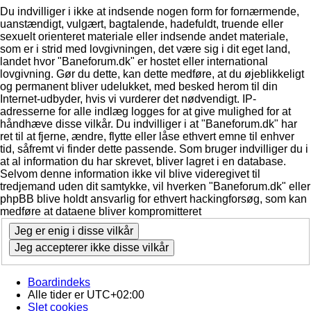
Du indvilliger i ikke at indsende nogen form for fornærmende,
uanstændigt, vulgært, bagtalende, hadefuldt, truende eller
sexuelt orienteret materiale eller indsende andet materiale,
som er i strid med lovgivningen, det være sig i dit eget land,
landet hvor "Baneforum.dk" er hostet eller international
lovgivning. Gør du dette, kan dette medføre, at du øjeblikkeligt
og permanent bliver udelukket, med besked herom til din
Internet-udbyder, hvis vi vurderer det nødvendigt. IP-
adresserne for alle indlæg logges for at give mulighed for at
håndhæve disse vilkår. Du indvilliger i at "Baneforum.dk" har
ret til at fjerne, ændre, flytte eller låse ethvert emne til enhver
tid, såfremt vi finder dette passende. Som bruger indvilliger du i
at al information du har skrevet, bliver lagret i en database.
Selvom denne information ikke vil blive videregivet til
tredjemand uden dit samtykke, vil hverken "Baneforum.dk" eller
phpBB blive holdt ansvarlig for ethvert hackingforsøg, som kan
medføre at dataene bliver kompromitteret
Boardindeks
Alle tider er
UTC+02:00
Slet cookies