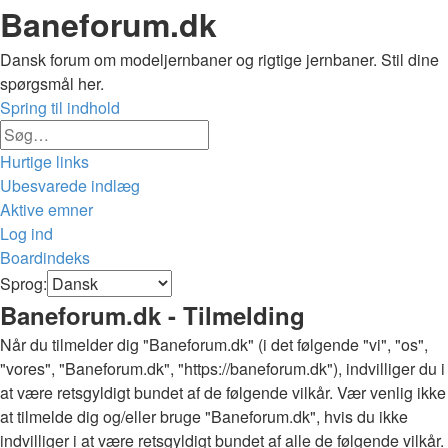
Baneforum.dk
Dansk forum om modeljernbaner og rigtige jernbaner. Stil dine
spørgsmål her.
Spring til indhold
Avanceret
Søg
søgning
Hurtige links
Ubesvarede indlæg
Aktive emner
Log ind
Boardindeks
Søg
Sprog:
Baneforum.dk - Tilmelding
Når du tilmelder dig "Baneforum.dk" (i det følgende "vi", "os",
"vores", "Baneforum.dk", "https://baneforum.dk"), indvilliger du i
at være retsgyldigt bundet af de følgende vilkår. Vær venlig ikke
at tilmelde dig og/eller bruge "Baneforum.dk", hvis du ikke
indvilliger i at være retsgyldigt bundet af alle de følgende vilkår.