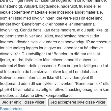
Du indvilliger i ikke at indsende nogen form for fornærmende,
uanstændigt, vulgært, bagtalende, hadefuldt, truende eller
sexuelt orienteret materiale eller indsende andet materiale,
som er i strid med lovgivningen, det være sig i dit eget land,
landet hvor "Baneforum.dk" er hostet eller international
lovgivning. Gør du dette, kan dette medføre, at du øjeblikkeligt
og permanent bliver udelukket, med besked herom til din
Internet-udbyder, hvis vi vurderer det nødvendigt. IP-adresserne
for alle indlæg logges for at give mulighed for at håndhæve
disse vilkår. Du indvilliger i at "Baneforum.dk" har ret til at
fjerne, ændre, flytte eller låse ethvert emne til enhver tid,
såfremt vi finder dette passende. Som bruger indvilliger du i at
al information du har skrevet, bliver lagret i en database.
Selvom denne information ikke vil blive videregivet til
tredjemand uden dit samtykke, vil hverken "Baneforum.dk" eller
phpBB blive holdt ansvarlig for ethvert hackingforsøg, som kan
medføre at dataene bliver kompromitteret
Boardindeks