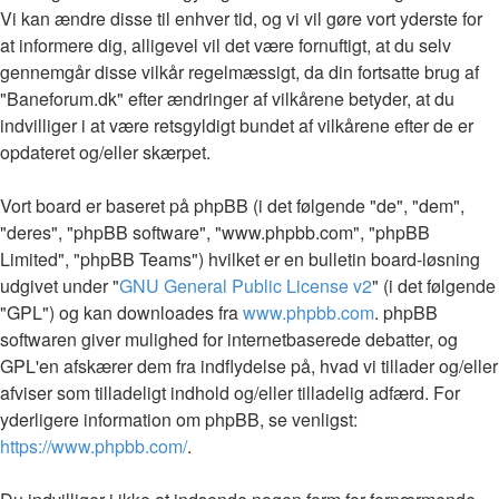
Vi kan ændre disse til enhver tid, og vi vil gøre vort yderste for
at informere dig, alligevel vil det være fornuftigt, at du selv
gennemgår disse vilkår regelmæssigt, da din fortsatte brug af
"Baneforum.dk" efter ændringer af vilkårene betyder, at du
indvilliger i at være retsgyldigt bundet af vilkårene efter de er
opdateret og/eller skærpet.
Vort board er baseret på phpBB (i det følgende "de", "dem",
"deres", "phpBB software", "www.phpbb.com", "phpBB
Limited", "phpBB Teams") hvilket er en bulletin board-løsning
udgivet under "
GNU General Public License v2
" (i det følgende
"GPL") og kan downloades fra
www.phpbb.com
. phpBB
softwaren giver mulighed for internetbaserede debatter, og
GPL'en afskærer dem fra indflydelse på, hvad vi tillader og/eller
afviser som tilladeligt indhold og/eller tilladelig adfærd. For
yderligere information om phpBB, se venligst:
https://www.phpbb.com/
.