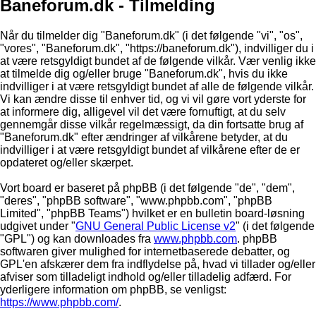
Baneforum.dk - Tilmelding
Når du tilmelder dig "Baneforum.dk" (i det følgende "vi", "os",
"vores", "Baneforum.dk", "https://baneforum.dk"), indvilliger du i
at være retsgyldigt bundet af de følgende vilkår. Vær venlig ikke
at tilmelde dig og/eller bruge "Baneforum.dk", hvis du ikke
indvilliger i at være retsgyldigt bundet af alle de følgende vilkår.
Vi kan ændre disse til enhver tid, og vi vil gøre vort yderste for
at informere dig, alligevel vil det være fornuftigt, at du selv
gennemgår disse vilkår regelmæssigt, da din fortsatte brug af
"Baneforum.dk" efter ændringer af vilkårene betyder, at du
indvilliger i at være retsgyldigt bundet af vilkårene efter de er
opdateret og/eller skærpet.
Vort board er baseret på phpBB (i det følgende "de", "dem",
"deres", "phpBB software", "www.phpbb.com", "phpBB
Limited", "phpBB Teams") hvilket er en bulletin board-løsning
udgivet under "
GNU General Public License v2
" (i det følgende
"GPL") og kan downloades fra
www.phpbb.com
. phpBB
softwaren giver mulighed for internetbaserede debatter, og
GPL'en afskærer dem fra indflydelse på, hvad vi tillader og/eller
afviser som tilladeligt indhold og/eller tilladelig adfærd. For
yderligere information om phpBB, se venligst:
https://www.phpbb.com/
.