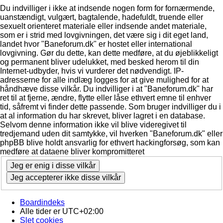
Du indvilliger i ikke at indsende nogen form for fornærmende,
uanstændigt, vulgært, bagtalende, hadefuldt, truende eller
sexuelt orienteret materiale eller indsende andet materiale,
som er i strid med lovgivningen, det være sig i dit eget land,
landet hvor "Baneforum.dk" er hostet eller international
lovgivning. Gør du dette, kan dette medføre, at du øjeblikkeligt
og permanent bliver udelukket, med besked herom til din
Internet-udbyder, hvis vi vurderer det nødvendigt. IP-
adresserne for alle indlæg logges for at give mulighed for at
håndhæve disse vilkår. Du indvilliger i at "Baneforum.dk" har
ret til at fjerne, ændre, flytte eller låse ethvert emne til enhver
tid, såfremt vi finder dette passende. Som bruger indvilliger du i
at al information du har skrevet, bliver lagret i en database.
Selvom denne information ikke vil blive videregivet til
tredjemand uden dit samtykke, vil hverken "Baneforum.dk" eller
phpBB blive holdt ansvarlig for ethvert hackingforsøg, som kan
medføre at dataene bliver kompromitteret
Boardindeks
Alle tider er
UTC+02:00
Slet cookies