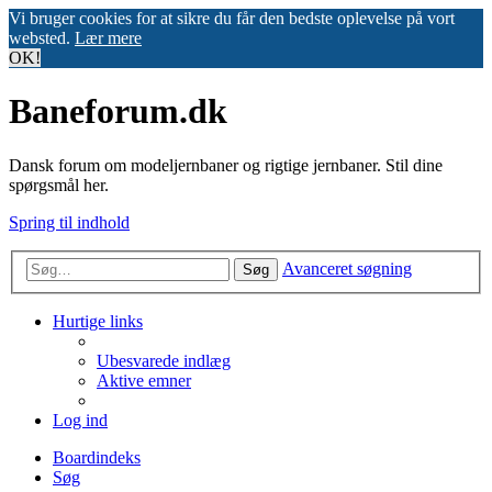
Vi bruger cookies for at sikre du får den bedste oplevelse på vort
websted.
Lær mere
OK!
Baneforum.dk
Dansk forum om modeljernbaner og rigtige jernbaner. Stil dine
spørgsmål her.
Spring til indhold
Avanceret søgning
Søg
Hurtige links
Ubesvarede indlæg
Aktive emner
Log ind
Boardindeks
Søg