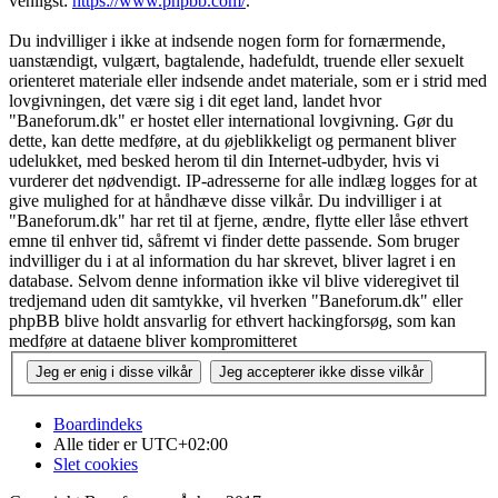
venligst:
https://www.phpbb.com/
.
Du indvilliger i ikke at indsende nogen form for fornærmende,
uanstændigt, vulgært, bagtalende, hadefuldt, truende eller sexuelt
orienteret materiale eller indsende andet materiale, som er i strid med
lovgivningen, det være sig i dit eget land, landet hvor
"Baneforum.dk" er hostet eller international lovgivning. Gør du
dette, kan dette medføre, at du øjeblikkeligt og permanent bliver
udelukket, med besked herom til din Internet-udbyder, hvis vi
vurderer det nødvendigt. IP-adresserne for alle indlæg logges for at
give mulighed for at håndhæve disse vilkår. Du indvilliger i at
"Baneforum.dk" har ret til at fjerne, ændre, flytte eller låse ethvert
emne til enhver tid, såfremt vi finder dette passende. Som bruger
indvilliger du i at al information du har skrevet, bliver lagret i en
database. Selvom denne information ikke vil blive videregivet til
tredjemand uden dit samtykke, vil hverken "Baneforum.dk" eller
phpBB blive holdt ansvarlig for ethvert hackingforsøg, som kan
medføre at dataene bliver kompromitteret
Boardindeks
Alle tider er
UTC+02:00
Slet cookies