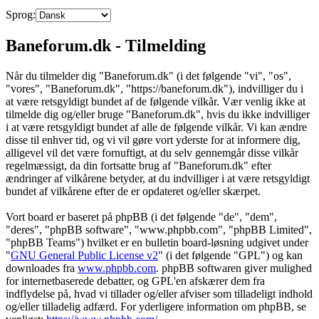
Sprog:
Baneforum.dk - Tilmelding
Når du tilmelder dig "Baneforum.dk" (i det følgende "vi", "os",
"vores", "Baneforum.dk", "https://baneforum.dk"), indvilliger du i
at være retsgyldigt bundet af de følgende vilkår. Vær venlig ikke at
tilmelde dig og/eller bruge "Baneforum.dk", hvis du ikke indvilliger
i at være retsgyldigt bundet af alle de følgende vilkår. Vi kan ændre
disse til enhver tid, og vi vil gøre vort yderste for at informere dig,
alligevel vil det være fornuftigt, at du selv gennemgår disse vilkår
regelmæssigt, da din fortsatte brug af "Baneforum.dk" efter
ændringer af vilkårene betyder, at du indvilliger i at være retsgyldigt
bundet af vilkårene efter de er opdateret og/eller skærpet.
Vort board er baseret på phpBB (i det følgende "de", "dem",
"deres", "phpBB software", "www.phpbb.com", "phpBB Limited",
"phpBB Teams") hvilket er en bulletin board-løsning udgivet under
"
GNU General Public License v2
" (i det følgende "GPL") og kan
downloades fra
www.phpbb.com
. phpBB softwaren giver mulighed
for internetbaserede debatter, og GPL'en afskærer dem fra
indflydelse på, hvad vi tillader og/eller afviser som tilladeligt indhold
og/eller tilladelig adfærd. For yderligere information om phpBB, se