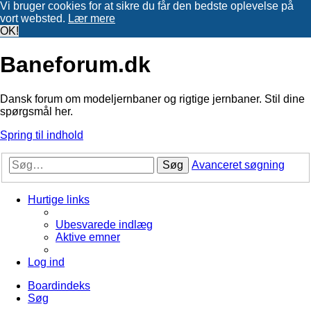
Vi bruger cookies for at sikre du får den bedste oplevelse på
vort websted.
Lær mere
OK!
Baneforum.dk
Dansk forum om modeljernbaner og rigtige jernbaner. Stil dine
spørgsmål her.
Spring til indhold
Søg
Avanceret søgning
Hurtige links
Ubesvarede indlæg
Aktive emner
Log ind
Boardindeks
Søg