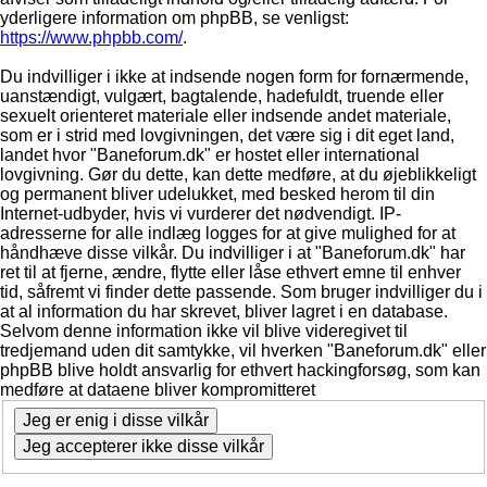
yderligere information om phpBB, se venligst:
https://www.phpbb.com/
.
Du indvilliger i ikke at indsende nogen form for fornærmende,
uanstændigt, vulgært, bagtalende, hadefuldt, truende eller
sexuelt orienteret materiale eller indsende andet materiale,
som er i strid med lovgivningen, det være sig i dit eget land,
landet hvor "Baneforum.dk" er hostet eller international
lovgivning. Gør du dette, kan dette medføre, at du øjeblikkeligt
og permanent bliver udelukket, med besked herom til din
Internet-udbyder, hvis vi vurderer det nødvendigt. IP-
adresserne for alle indlæg logges for at give mulighed for at
håndhæve disse vilkår. Du indvilliger i at "Baneforum.dk" har
ret til at fjerne, ændre, flytte eller låse ethvert emne til enhver
tid, såfremt vi finder dette passende. Som bruger indvilliger du i
at al information du har skrevet, bliver lagret i en database.
Selvom denne information ikke vil blive videregivet til
tredjemand uden dit samtykke, vil hverken "Baneforum.dk" eller
phpBB blive holdt ansvarlig for ethvert hackingforsøg, som kan
medføre at dataene bliver kompromitteret