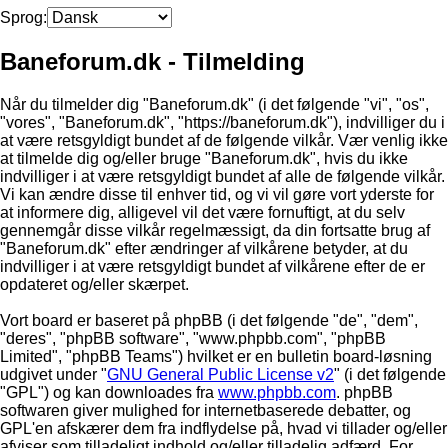
Sprog:
Baneforum.dk - Tilmelding
Når du tilmelder dig "Baneforum.dk" (i det følgende "vi", "os",
"vores", "Baneforum.dk", "https://baneforum.dk"), indvilliger du i
at være retsgyldigt bundet af de følgende vilkår. Vær venlig ikke
at tilmelde dig og/eller bruge "Baneforum.dk", hvis du ikke
indvilliger i at være retsgyldigt bundet af alle de følgende vilkår.
Vi kan ændre disse til enhver tid, og vi vil gøre vort yderste for
at informere dig, alligevel vil det være fornuftigt, at du selv
gennemgår disse vilkår regelmæssigt, da din fortsatte brug af
"Baneforum.dk" efter ændringer af vilkårene betyder, at du
indvilliger i at være retsgyldigt bundet af vilkårene efter de er
opdateret og/eller skærpet.
Vort board er baseret på phpBB (i det følgende "de", "dem",
"deres", "phpBB software", "www.phpbb.com", "phpBB
Limited", "phpBB Teams") hvilket er en bulletin board-løsning
udgivet under "
GNU General Public License v2
" (i det følgende
"GPL") og kan downloades fra
www.phpbb.com
. phpBB
softwaren giver mulighed for internetbaserede debatter, og
GPL'en afskærer dem fra indflydelse på, hvad vi tillader og/eller
afviser som tilladeligt indhold og/eller tilladelig adfærd. For