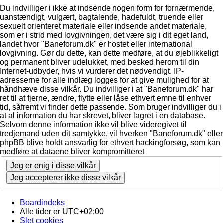
Du indvilliger i ikke at indsende nogen form for fornærmende,
uanstændigt, vulgært, bagtalende, hadefuldt, truende eller
sexuelt orienteret materiale eller indsende andet materiale,
som er i strid med lovgivningen, det være sig i dit eget land,
landet hvor "Baneforum.dk" er hostet eller international
lovgivning. Gør du dette, kan dette medføre, at du øjeblikkeligt
og permanent bliver udelukket, med besked herom til din
Internet-udbyder, hvis vi vurderer det nødvendigt. IP-
adresserne for alle indlæg logges for at give mulighed for at
håndhæve disse vilkår. Du indvilliger i at "Baneforum.dk" har
ret til at fjerne, ændre, flytte eller låse ethvert emne til enhver
tid, såfremt vi finder dette passende. Som bruger indvilliger du i
at al information du har skrevet, bliver lagret i en database.
Selvom denne information ikke vil blive videregivet til
tredjemand uden dit samtykke, vil hverken "Baneforum.dk" eller
phpBB blive holdt ansvarlig for ethvert hackingforsøg, som kan
medføre at dataene bliver kompromitteret
Boardindeks
Alle tider er
UTC+02:00
Slet cookies