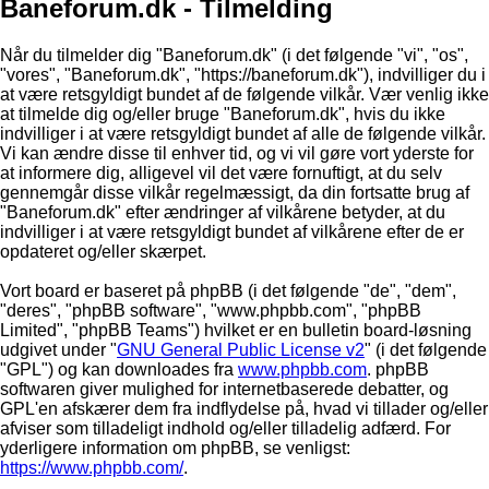
Baneforum.dk - Tilmelding
Når du tilmelder dig "Baneforum.dk" (i det følgende "vi", "os",
"vores", "Baneforum.dk", "https://baneforum.dk"), indvilliger du i
at være retsgyldigt bundet af de følgende vilkår. Vær venlig ikke
at tilmelde dig og/eller bruge "Baneforum.dk", hvis du ikke
indvilliger i at være retsgyldigt bundet af alle de følgende vilkår.
Vi kan ændre disse til enhver tid, og vi vil gøre vort yderste for
at informere dig, alligevel vil det være fornuftigt, at du selv
gennemgår disse vilkår regelmæssigt, da din fortsatte brug af
"Baneforum.dk" efter ændringer af vilkårene betyder, at du
indvilliger i at være retsgyldigt bundet af vilkårene efter de er
opdateret og/eller skærpet.
Vort board er baseret på phpBB (i det følgende "de", "dem",
"deres", "phpBB software", "www.phpbb.com", "phpBB
Limited", "phpBB Teams") hvilket er en bulletin board-løsning
udgivet under "
GNU General Public License v2
" (i det følgende
"GPL") og kan downloades fra
www.phpbb.com
. phpBB
softwaren giver mulighed for internetbaserede debatter, og
GPL'en afskærer dem fra indflydelse på, hvad vi tillader og/eller
afviser som tilladeligt indhold og/eller tilladelig adfærd. For
yderligere information om phpBB, se venligst:
https://www.phpbb.com/
.