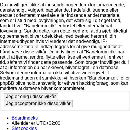
Du indvilliger i ikke at indsende nogen form for fornærmende,
uanstændigt, vulgært, bagtalende, hadefuldt, truende eller
sexuelt orienteret materiale eller indsende andet materiale,
som er i strid med lovgivningen, det være sig i dit eget land,
landet hvor "Baneforum.dk" er hostet eller international
lovgivning. Gør du dette, kan dette medføre, at du øjeblikkeligt
og permanent bliver udelukket, med besked herom til din
Internet-udbyder, hvis vi vurderer det nødvendigt. IP-
adresserne for alle indlæg logges for at give mulighed for at
håndhæve disse vilkår. Du indvilliger i at "Baneforum.dk" har
ret til at fjerne, ændre, flytte eller låse ethvert emne til enhver
tid, såfremt vi finder dette passende. Som bruger indvilliger du i
at al information du har skrevet, bliver lagret i en database.
Selvom denne information ikke vil blive videregivet til
tredjemand uden dit samtykke, vil hverken "Baneforum.dk" eller
phpBB blive holdt ansvarlig for ethvert hackingforsøg, som kan
medføre at dataene bliver kompromitteret
Boardindeks
Alle tider er
UTC+02:00
Slet cookies