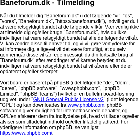
Baneforum.dk - Tilmelding
Når du tilmelder dig "Baneforum.dk" (i det følgende "vi", "os",
"vores", "Baneforum.dk", "https://baneforum.dk"), indvilliger du i
at være retsgyldigt bundet af de følgende vilkår. Vær venlig ikke
at tilmelde dig og/eller bruge "Baneforum.dk", hvis du ikke
indvilliger i at være retsgyldigt bundet af alle de følgende vilkår.
Vi kan ændre disse til enhver tid, og vi vil gøre vort yderste for
at informere dig, alligevel vil det være fornuftigt, at du selv
gennemgår disse vilkår regelmæssigt, da din fortsatte brug af
"Baneforum.dk" efter ændringer af vilkårene betyder, at du
indvilliger i at være retsgyldigt bundet af vilkårene efter de er
opdateret og/eller skærpet.
Vort board er baseret på phpBB (i det følgende "de", "dem",
"deres", "phpBB software", "www.phpbb.com", "phpBB
Limited", "phpBB Teams") hvilket er en bulletin board-løsning
udgivet under "
GNU General Public License v2
" (i det følgende
"GPL") og kan downloades fra
www.phpbb.com
. phpBB
softwaren giver mulighed for internetbaserede debatter, og
GPL'en afskærer dem fra indflydelse på, hvad vi tillader og/eller
afviser som tilladeligt indhold og/eller tilladelig adfærd. For
yderligere information om phpBB, se venligst:
https://www.phpbb.com/
.