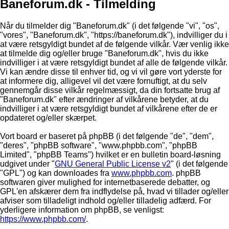
Baneforum.dk - Tilmelding
Når du tilmelder dig "Baneforum.dk" (i det følgende "vi", "os",
"vores", "Baneforum.dk", "https://baneforum.dk"), indvilliger du i
at være retsgyldigt bundet af de følgende vilkår. Vær venlig ikke
at tilmelde dig og/eller bruge "Baneforum.dk", hvis du ikke
indvilliger i at være retsgyldigt bundet af alle de følgende vilkår.
Vi kan ændre disse til enhver tid, og vi vil gøre vort yderste for
at informere dig, alligevel vil det være fornuftigt, at du selv
gennemgår disse vilkår regelmæssigt, da din fortsatte brug af
"Baneforum.dk" efter ændringer af vilkårene betyder, at du
indvilliger i at være retsgyldigt bundet af vilkårene efter de er
opdateret og/eller skærpet.
Vort board er baseret på phpBB (i det følgende "de", "dem",
"deres", "phpBB software", "www.phpbb.com", "phpBB
Limited", "phpBB Teams") hvilket er en bulletin board-løsning
udgivet under "
GNU General Public License v2
" (i det følgende
"GPL") og kan downloades fra
www.phpbb.com
. phpBB
softwaren giver mulighed for internetbaserede debatter, og
GPL'en afskærer dem fra indflydelse på, hvad vi tillader og/eller
afviser som tilladeligt indhold og/eller tilladelig adfærd. For
yderligere information om phpBB, se venligst:
https://www.phpbb.com/
.