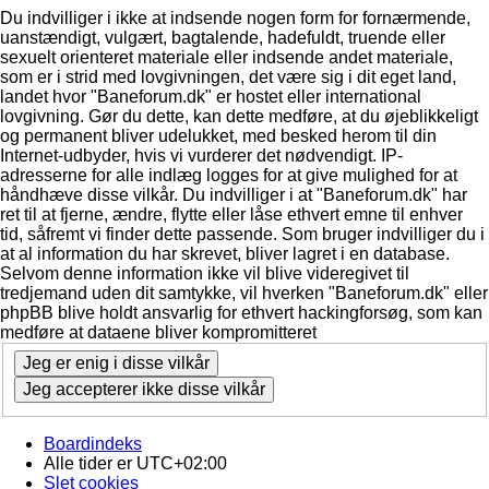
Du indvilliger i ikke at indsende nogen form for fornærmende,
uanstændigt, vulgært, bagtalende, hadefuldt, truende eller
sexuelt orienteret materiale eller indsende andet materiale,
som er i strid med lovgivningen, det være sig i dit eget land,
landet hvor "Baneforum.dk" er hostet eller international
lovgivning. Gør du dette, kan dette medføre, at du øjeblikkeligt
og permanent bliver udelukket, med besked herom til din
Internet-udbyder, hvis vi vurderer det nødvendigt. IP-
adresserne for alle indlæg logges for at give mulighed for at
håndhæve disse vilkår. Du indvilliger i at "Baneforum.dk" har
ret til at fjerne, ændre, flytte eller låse ethvert emne til enhver
tid, såfremt vi finder dette passende. Som bruger indvilliger du i
at al information du har skrevet, bliver lagret i en database.
Selvom denne information ikke vil blive videregivet til
tredjemand uden dit samtykke, vil hverken "Baneforum.dk" eller
phpBB blive holdt ansvarlig for ethvert hackingforsøg, som kan
medføre at dataene bliver kompromitteret
Boardindeks
Alle tider er
UTC+02:00
Slet cookies