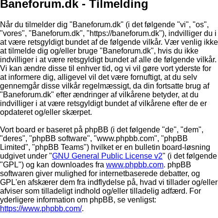
Baneforum.dk - Tilmelding
Når du tilmelder dig "Baneforum.dk" (i det følgende "vi", "os",
"vores", "Baneforum.dk", "https://baneforum.dk"), indvilliger du i
at være retsgyldigt bundet af de følgende vilkår. Vær venlig ikke
at tilmelde dig og/eller bruge "Baneforum.dk", hvis du ikke
indvilliger i at være retsgyldigt bundet af alle de følgende vilkår.
Vi kan ændre disse til enhver tid, og vi vil gøre vort yderste for
at informere dig, alligevel vil det være fornuftigt, at du selv
gennemgår disse vilkår regelmæssigt, da din fortsatte brug af
"Baneforum.dk" efter ændringer af vilkårene betyder, at du
indvilliger i at være retsgyldigt bundet af vilkårene efter de er
opdateret og/eller skærpet.
Vort board er baseret på phpBB (i det følgende "de", "dem",
"deres", "phpBB software", "www.phpbb.com", "phpBB
Limited", "phpBB Teams") hvilket er en bulletin board-løsning
udgivet under "
GNU General Public License v2
" (i det følgende
"GPL") og kan downloades fra
www.phpbb.com
. phpBB
softwaren giver mulighed for internetbaserede debatter, og
GPL'en afskærer dem fra indflydelse på, hvad vi tillader og/eller
afviser som tilladeligt indhold og/eller tilladelig adfærd. For
yderligere information om phpBB, se venligst:
https://www.phpbb.com/
.