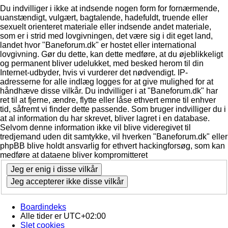
Du indvilliger i ikke at indsende nogen form for fornærmende,
uanstændigt, vulgært, bagtalende, hadefuldt, truende eller
sexuelt orienteret materiale eller indsende andet materiale,
som er i strid med lovgivningen, det være sig i dit eget land,
landet hvor "Baneforum.dk" er hostet eller international
lovgivning. Gør du dette, kan dette medføre, at du øjeblikkeligt
og permanent bliver udelukket, med besked herom til din
Internet-udbyder, hvis vi vurderer det nødvendigt. IP-
adresserne for alle indlæg logges for at give mulighed for at
håndhæve disse vilkår. Du indvilliger i at "Baneforum.dk" har
ret til at fjerne, ændre, flytte eller låse ethvert emne til enhver
tid, såfremt vi finder dette passende. Som bruger indvilliger du i
at al information du har skrevet, bliver lagret i en database.
Selvom denne information ikke vil blive videregivet til
tredjemand uden dit samtykke, vil hverken "Baneforum.dk" eller
phpBB blive holdt ansvarlig for ethvert hackingforsøg, som kan
medføre at dataene bliver kompromitteret
Boardindeks
Alle tider er
UTC+02:00
Slet cookies