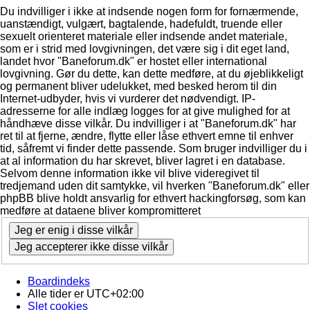
Du indvilliger i ikke at indsende nogen form for fornærmende,
uanstændigt, vulgært, bagtalende, hadefuldt, truende eller
sexuelt orienteret materiale eller indsende andet materiale,
som er i strid med lovgivningen, det være sig i dit eget land,
landet hvor "Baneforum.dk" er hostet eller international
lovgivning. Gør du dette, kan dette medføre, at du øjeblikkeligt
og permanent bliver udelukket, med besked herom til din
Internet-udbyder, hvis vi vurderer det nødvendigt. IP-
adresserne for alle indlæg logges for at give mulighed for at
håndhæve disse vilkår. Du indvilliger i at "Baneforum.dk" har
ret til at fjerne, ændre, flytte eller låse ethvert emne til enhver
tid, såfremt vi finder dette passende. Som bruger indvilliger du i
at al information du har skrevet, bliver lagret i en database.
Selvom denne information ikke vil blive videregivet til
tredjemand uden dit samtykke, vil hverken "Baneforum.dk" eller
phpBB blive holdt ansvarlig for ethvert hackingforsøg, som kan
medføre at dataene bliver kompromitteret
Boardindeks
Alle tider er
UTC+02:00
Slet cookies