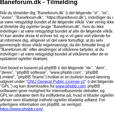
Baneforum.dk - Tilmelding
Når du tilmelder dig "Baneforum.dk" (i det følgende "vi", "os",
"vores", "Baneforum.dk", "https://baneforum.dk"), indvilliger du i
at være retsgyldigt bundet af de følgende vilkår. Vær venlig ikke
at tilmelde dig og/eller bruge "Baneforum.dk", hvis du ikke
indvilliger i at være retsgyldigt bundet af alle de følgende vilkår.
Vi kan ændre disse til enhver tid, og vi vil gøre vort yderste for
at informere dig, alligevel vil det være fornuftigt, at du selv
gennemgår disse vilkår regelmæssigt, da din fortsatte brug af
"Baneforum.dk" efter ændringer af vilkårene betyder, at du
indvilliger i at være retsgyldigt bundet af vilkårene efter de er
opdateret og/eller skærpet.
Vort board er baseret på phpBB (i det følgende "de", "dem",
"deres", "phpBB software", "www.phpbb.com", "phpBB
Limited", "phpBB Teams") hvilket er en bulletin board-løsning
udgivet under "
GNU General Public License v2
" (i det følgende
"GPL") og kan downloades fra
www.phpbb.com
. phpBB
softwaren giver mulighed for internetbaserede debatter, og
GPL'en afskærer dem fra indflydelse på, hvad vi tillader og/eller
afviser som tilladeligt indhold og/eller tilladelig adfærd. For
yderligere information om phpBB, se venligst:
https://www.phpbb.com/
.