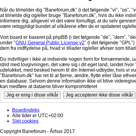
Når du tilmelder dig "Baneforum.dk" (i det følgende "vi", "os", "v
at tilmelde dig og/eller bruge "Baneforum.dk", hvis du ikke indvill
informere dig, alligevel vil det være fornuftigt, at du selv genne
være retsgyldigt bundet af vilkårene efter de er opdateret og/ell
Vort board er baseret på phpBB (i det følgende "de", "dem", "d
under "
GNU General Public License v2
" (i det følgende "GPL"
dem fra indflydelse på, hvad vi tillader og/eller afviser som till
Du indvilliger i ikke at indsende nogen form for fornærmende, ua
strid med lovgivningen, det være sig i dit eget land, landet hvor
udelukket, med besked herom til din Internet-udbyder, hvis vi vur
"Baneforum.dk" har ret til at fjerne, ændre, flytte eller låse ethve
en database. Selvom denne information ikke vil blive videregive
kan medføre at dataene bliver kompromitteret
Boardindeks
Alle tider er
UTC+02:00
Slet cookies
Copyright Baneforum - Århus 2017