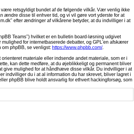
t være retsgyldigt bundet af de følgende vilkår. Vær venlig ikke
 ændre disse til enhver tid, og vi vil gøre vort yderste for at
.dk" efter ændringer af vilkårene betyder, at du indvilliger i at
pBB Teams") hvilket er en bulletin board-løsning udgivet
r mulighed for internetbaserede debatter, og GPL'en afskærer
ion om phpBB, se venligst:
https://www.phpbb.com/
.
 orienteret materiale eller indsende andet materiale, som er i
dette, kan dette medføre, at du øjeblikkeligt og permanent bliver
 give mulighed for at håndhæve disse vilkår. Du indvilliger i at
 indvilliger du i at al information du har skrevet, bliver lagret i
ller phpBB blive holdt ansvarlig for ethvert hackingforsøg, som