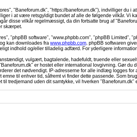
ores", "Baneforum.dk", "https://baneforum.dk"), indvilliger du i a
iger i at være retsgyldigt bundet af alle de følgende vilkår. Vi kan
mgår disse vilkår regelmæssigt, da din fortsatte brug af "Baneforum
er skærpet.
eres", "phpBB software", "www.phpbb.com", "phpBB Limited", "ph
) og kan downloades fra
www.phpbb.com
. phpBB softwaren give
adeligt indhold og/eller tilladelig adfærd. For yderligere informat
nstændigt, vulgært, bagtalende, hadefuldt, truende eller sexuelt
 "Baneforum.dk" er hostet eller international lovgivning. Gør du 
derer det nødvendigt. IP-adresserne for alle indlæg logges for at
rt emne til enhver tid, såfremt vi finder dette passende. Som bruger
t til tredjemand uden dit samtykke, vil hverken "Baneforum.dk" e