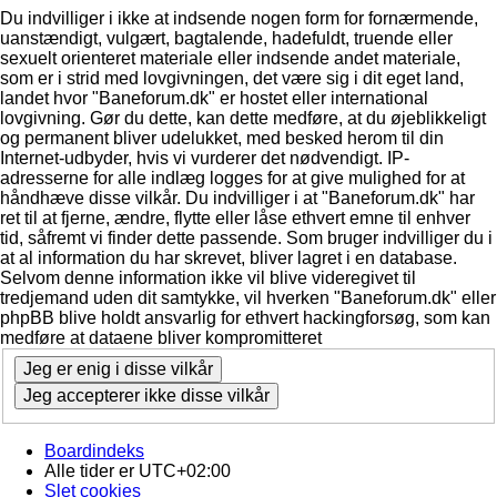
Du indvilliger i ikke at indsende nogen form for fornærmende,
uanstændigt, vulgært, bagtalende, hadefuldt, truende eller
sexuelt orienteret materiale eller indsende andet materiale,
som er i strid med lovgivningen, det være sig i dit eget land,
landet hvor "Baneforum.dk" er hostet eller international
lovgivning. Gør du dette, kan dette medføre, at du øjeblikkeligt
og permanent bliver udelukket, med besked herom til din
Internet-udbyder, hvis vi vurderer det nødvendigt. IP-
adresserne for alle indlæg logges for at give mulighed for at
håndhæve disse vilkår. Du indvilliger i at "Baneforum.dk" har
ret til at fjerne, ændre, flytte eller låse ethvert emne til enhver
tid, såfremt vi finder dette passende. Som bruger indvilliger du i
at al information du har skrevet, bliver lagret i en database.
Selvom denne information ikke vil blive videregivet til
tredjemand uden dit samtykke, vil hverken "Baneforum.dk" eller
phpBB blive holdt ansvarlig for ethvert hackingforsøg, som kan
medføre at dataene bliver kompromitteret
Boardindeks
Alle tider er
UTC+02:00
Slet cookies