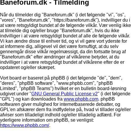
Baneforum.dk - Tilmelding
Når du tilmelder dig "Baneforum.dk" (i det følgende "vi", "os",
"vores", "Baneforum.dk", "https://baneforum.dk"), indvilliger du i
at være retsgyldigt bundet af de følgende vilkår. Vær venlig ikke
at tilmelde dig og/eller bruge "Baneforum.dk", hvis du ikke
indvilliger i at være retsgyldigt bundet af alle de følgende vilkår.
Vi kan ændre disse til enhver tid, og vi vil gøre vort yderste for
at informere dig, alligevel vil det være fornuftigt, at du selv
gennemgår disse vilkår regelmæssigt, da din fortsatte brug af
"Baneforum.dk" efter ændringer af vilkårene betyder, at du
indvilliger i at være retsgyldigt bundet af vilkårene efter de er
opdateret og/eller skærpet.
Vort board er baseret på phpBB (i det følgende "de", "dem",
"deres", "phpBB software", "www.phpbb.com", "phpBB
Limited", "phpBB Teams") hvilket er en bulletin board-løsning
udgivet under "
GNU General Public License v2
" (i det følgende
"GPL") og kan downloades fra
www.phpbb.com
. phpBB
softwaren giver mulighed for internetbaserede debatter, og
GPL'en afskærer dem fra indflydelse på, hvad vi tillader og/eller
afviser som tilladeligt indhold og/eller tilladelig adfærd. For
yderligere information om phpBB, se venligst:
https://www.phpbb.com/
.