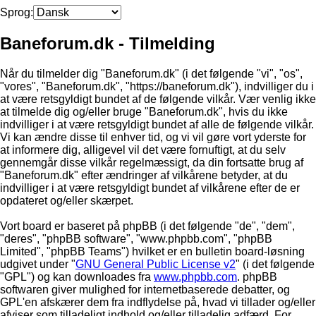
Sprog:
Baneforum.dk - Tilmelding
Når du tilmelder dig "Baneforum.dk" (i det følgende "vi", "os",
"vores", "Baneforum.dk", "https://baneforum.dk"), indvilliger du i
at være retsgyldigt bundet af de følgende vilkår. Vær venlig ikke
at tilmelde dig og/eller bruge "Baneforum.dk", hvis du ikke
indvilliger i at være retsgyldigt bundet af alle de følgende vilkår.
Vi kan ændre disse til enhver tid, og vi vil gøre vort yderste for
at informere dig, alligevel vil det være fornuftigt, at du selv
gennemgår disse vilkår regelmæssigt, da din fortsatte brug af
"Baneforum.dk" efter ændringer af vilkårene betyder, at du
indvilliger i at være retsgyldigt bundet af vilkårene efter de er
opdateret og/eller skærpet.
Vort board er baseret på phpBB (i det følgende "de", "dem",
"deres", "phpBB software", "www.phpbb.com", "phpBB
Limited", "phpBB Teams") hvilket er en bulletin board-løsning
udgivet under "
GNU General Public License v2
" (i det følgende
"GPL") og kan downloades fra
www.phpbb.com
. phpBB
softwaren giver mulighed for internetbaserede debatter, og
GPL'en afskærer dem fra indflydelse på, hvad vi tillader og/eller
afviser som tilladeligt indhold og/eller tilladelig adfærd. For