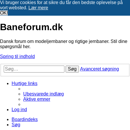
Vi bruger cookies for at sikre du får den bedste oplevelse på
vort websted.
Lær mere
OK!
Baneforum.dk
Dansk forum om modeljernbaner og rigtige jernbaner. Stil dine
spørgsmål her.
Spring til indhold
Søg
Avanceret søgning
Hurtige links
Ubesvarede indlæg
Aktive emner
Log ind
Boardindeks
Søg