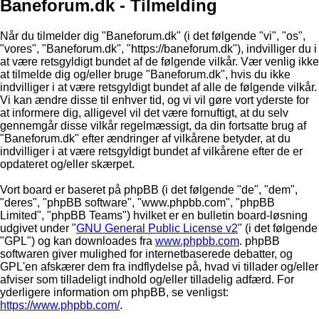
Baneforum.dk - Tilmelding
Når du tilmelder dig "Baneforum.dk" (i det følgende "vi", "os",
"vores", "Baneforum.dk", "https://baneforum.dk"), indvilliger du i
at være retsgyldigt bundet af de følgende vilkår. Vær venlig ikke
at tilmelde dig og/eller bruge "Baneforum.dk", hvis du ikke
indvilliger i at være retsgyldigt bundet af alle de følgende vilkår.
Vi kan ændre disse til enhver tid, og vi vil gøre vort yderste for
at informere dig, alligevel vil det være fornuftigt, at du selv
gennemgår disse vilkår regelmæssigt, da din fortsatte brug af
"Baneforum.dk" efter ændringer af vilkårene betyder, at du
indvilliger i at være retsgyldigt bundet af vilkårene efter de er
opdateret og/eller skærpet.
Vort board er baseret på phpBB (i det følgende "de", "dem",
"deres", "phpBB software", "www.phpbb.com", "phpBB
Limited", "phpBB Teams") hvilket er en bulletin board-løsning
udgivet under "
GNU General Public License v2
" (i det følgende
"GPL") og kan downloades fra
www.phpbb.com
. phpBB
softwaren giver mulighed for internetbaserede debatter, og
GPL'en afskærer dem fra indflydelse på, hvad vi tillader og/eller
afviser som tilladeligt indhold og/eller tilladelig adfærd. For
yderligere information om phpBB, se venligst:
https://www.phpbb.com/
.