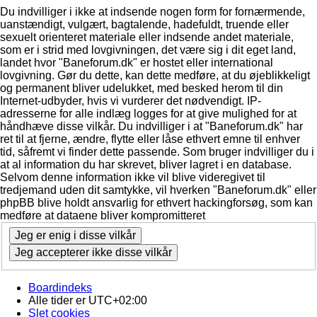
Du indvilliger i ikke at indsende nogen form for fornærmende,
uanstændigt, vulgært, bagtalende, hadefuldt, truende eller
sexuelt orienteret materiale eller indsende andet materiale,
som er i strid med lovgivningen, det være sig i dit eget land,
landet hvor "Baneforum.dk" er hostet eller international
lovgivning. Gør du dette, kan dette medføre, at du øjeblikkeligt
og permanent bliver udelukket, med besked herom til din
Internet-udbyder, hvis vi vurderer det nødvendigt. IP-
adresserne for alle indlæg logges for at give mulighed for at
håndhæve disse vilkår. Du indvilliger i at "Baneforum.dk" har
ret til at fjerne, ændre, flytte eller låse ethvert emne til enhver
tid, såfremt vi finder dette passende. Som bruger indvilliger du i
at al information du har skrevet, bliver lagret i en database.
Selvom denne information ikke vil blive videregivet til
tredjemand uden dit samtykke, vil hverken "Baneforum.dk" eller
phpBB blive holdt ansvarlig for ethvert hackingforsøg, som kan
medføre at dataene bliver kompromitteret
Boardindeks
Alle tider er
UTC+02:00
Slet cookies