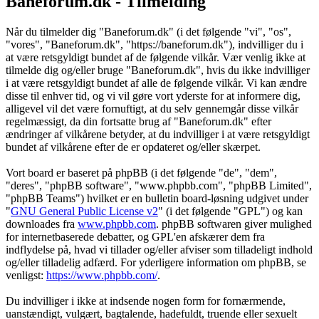
Baneforum.dk - Tilmelding
Når du tilmelder dig "Baneforum.dk" (i det følgende "vi", "os",
"vores", "Baneforum.dk", "https://baneforum.dk"), indvilliger du i
at være retsgyldigt bundet af de følgende vilkår. Vær venlig ikke at
tilmelde dig og/eller bruge "Baneforum.dk", hvis du ikke indvilliger
i at være retsgyldigt bundet af alle de følgende vilkår. Vi kan ændre
disse til enhver tid, og vi vil gøre vort yderste for at informere dig,
alligevel vil det være fornuftigt, at du selv gennemgår disse vilkår
regelmæssigt, da din fortsatte brug af "Baneforum.dk" efter
ændringer af vilkårene betyder, at du indvilliger i at være retsgyldigt
bundet af vilkårene efter de er opdateret og/eller skærpet.
Vort board er baseret på phpBB (i det følgende "de", "dem",
"deres", "phpBB software", "www.phpbb.com", "phpBB Limited",
"phpBB Teams") hvilket er en bulletin board-løsning udgivet under
"
GNU General Public License v2
" (i det følgende "GPL") og kan
downloades fra
www.phpbb.com
. phpBB softwaren giver mulighed
for internetbaserede debatter, og GPL'en afskærer dem fra
indflydelse på, hvad vi tillader og/eller afviser som tilladeligt indhold
og/eller tilladelig adfærd. For yderligere information om phpBB, se
venligst:
https://www.phpbb.com/
.
Du indvilliger i ikke at indsende nogen form for fornærmende,
uanstændigt, vulgært, bagtalende, hadefuldt, truende eller sexuelt