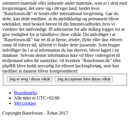
orienteret materiale eller indsende andet materiale, som er i strid med
lovgivningen, det være sig i dit eget land, landet hvor
"Baneforum.dk" er hostet eller international lovgivning. Gør du
dette, kan dette medføre, at du øjeblikkeligt og permanent bliver
udelukket, med besked herom til din Internet-udbyder, hvis vi
vurderer det nødvendigt. IP-adresserne for alle indlæg logges for at
give mulighed for at håndhæve disse vilkår. Du indvilliger i at
"Baneforum.dk" har ret til at fjerne, ændre, flytte eller låse ethvert
emne til enhver tid, såfremt vi finder dette passende. Som bruger
indvilliger du i at al information du har skrevet, bliver lagret i en
database. Selvom denne information ikke vil blive videregivet til
tredjemand uden dit samtykke, vil hverken "Baneforum.dk" eller
phpBB blive holdt ansvarlig for ethvert hackingforsøg, som kan
medføre at dataene bliver kompromitteret
Boardindeks
Alle tider er
UTC+02:00
Slet cookies
Copyright Baneforum - Århus 2017