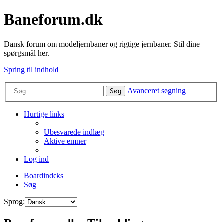
Baneforum.dk
Dansk forum om modeljernbaner og rigtige jernbaner. Stil dine
spørgsmål her.
Spring til indhold
Avanceret søgning
Søg
Hurtige links
Ubesvarede indlæg
Aktive emner
Log ind
Boardindeks
Søg
Sprog: