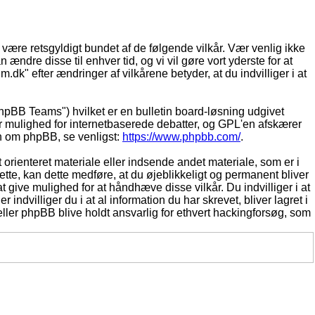
t være retsgyldigt bundet af de følgende vilkår. Vær venlig ikke
 ændre disse til enhver tid, og vi vil gøre vort yderste for at
.dk" efter ændringer af vilkårene betyder, at du indvilliger i at
pBB Teams") hvilket er en bulletin board-løsning udgivet
r mulighed for internetbaserede debatter, og GPL'en afskærer
ion om phpBB, se venligst:
https://www.phpbb.com/
.
 orienteret materiale eller indsende andet materiale, som er i
dette, kan dette medføre, at du øjeblikkeligt og permanent bliver
 give mulighed for at håndhæve disse vilkår. Du indvilliger i at
 indvilliger du i at al information du har skrevet, bliver lagret i
ller phpBB blive holdt ansvarlig for ethvert hackingforsøg, som