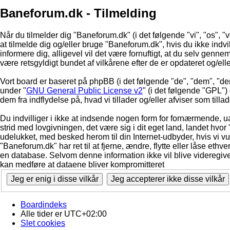
Baneforum.dk - Tilmelding
Når du tilmelder dig "Baneforum.dk" (i det følgende "vi", "os", "v
at tilmelde dig og/eller bruge "Baneforum.dk", hvis du ikke indvill
informere dig, alligevel vil det være fornuftigt, at du selv genne
være retsgyldigt bundet af vilkårene efter de er opdateret og/ell
Vort board er baseret på phpBB (i det følgende "de", "dem", "d
under "
GNU General Public License v2
" (i det følgende "GPL"
dem fra indflydelse på, hvad vi tillader og/eller afviser som till
Du indvilliger i ikke at indsende nogen form for fornærmende, ua
strid med lovgivningen, det være sig i dit eget land, landet hvor
udelukket, med besked herom til din Internet-udbyder, hvis vi vur
"Baneforum.dk" har ret til at fjerne, ændre, flytte eller låse ethve
en database. Selvom denne information ikke vil blive videregive
kan medføre at dataene bliver kompromitteret
Boardindeks
Alle tider er
UTC+02:00
Slet cookies