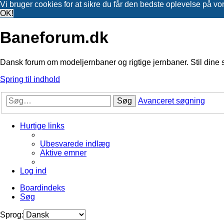
Vi bruger cookies for at sikre du får den bedste oplevelse på vo
OK!
Baneforum.dk
Dansk forum om modeljernbaner og rigtige jernbaner. Stil dine 
Spring til indhold
Søg
Avanceret søgning
Hurtige links
Ubesvarede indlæg
Aktive emner
Log ind
Boardindeks
Søg
Sprog: