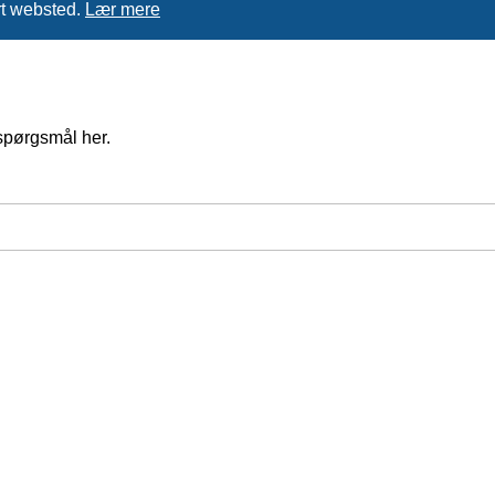
rt websted.
Lær mere
spørgsmål her.