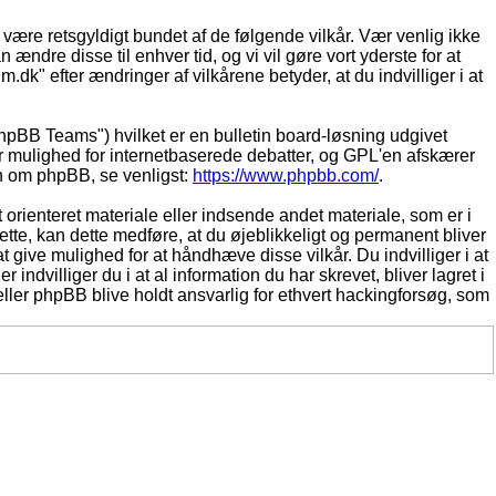
t være retsgyldigt bundet af de følgende vilkår. Vær venlig ikke
 ændre disse til enhver tid, og vi vil gøre vort yderste for at
.dk" efter ændringer af vilkårene betyder, at du indvilliger i at
pBB Teams") hvilket er en bulletin board-løsning udgivet
r mulighed for internetbaserede debatter, og GPL'en afskærer
ion om phpBB, se venligst:
https://www.phpbb.com/
.
 orienteret materiale eller indsende andet materiale, som er i
dette, kan dette medføre, at du øjeblikkeligt og permanent bliver
 give mulighed for at håndhæve disse vilkår. Du indvilliger i at
 indvilliger du i at al information du har skrevet, bliver lagret i
ller phpBB blive holdt ansvarlig for ethvert hackingforsøg, som