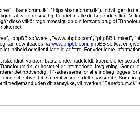
ores", "Baneforum.dk", "https://baneforum.dk"), indvilliger du i a
iger i at være retsgyldigt bundet af alle de følgende vilkår. Vi kan
mgår disse vilkår regelmæssigt, da din fortsatte brug af "Baneforum
er skærpet.
eres", "phpBB software", "www.phpbb.com", "phpBB Limited", "ph
) og kan downloades fra
www.phpbb.com
. phpBB softwaren give
adeligt indhold og/eller tilladelig adfærd. For yderligere informat
nstændigt, vulgært, bagtalende, hadefuldt, truende eller sexuelt
 "Baneforum.dk" er hostet eller international lovgivning. Gør du 
derer det nødvendigt. IP-adresserne for alle indlæg logges for at
rt emne til enhver tid, såfremt vi finder dette passende. Som bruger
t til tredjemand uden dit samtykke, vil hverken "Baneforum.dk" e