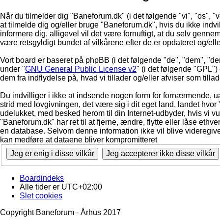
Når du tilmelder dig "Baneforum.dk" (i det følgende "vi", "os", "v
at tilmelde dig og/eller bruge "Baneforum.dk", hvis du ikke indvill
informere dig, alligevel vil det være fornuftigt, at du selv genne
være retsgyldigt bundet af vilkårene efter de er opdateret og/ell
Vort board er baseret på phpBB (i det følgende "de", "dem", "d
under "
GNU General Public License v2
" (i det følgende "GPL"
dem fra indflydelse på, hvad vi tillader og/eller afviser som till
Du indvilliger i ikke at indsende nogen form for fornærmende, ua
strid med lovgivningen, det være sig i dit eget land, landet hvor
udelukket, med besked herom til din Internet-udbyder, hvis vi vur
"Baneforum.dk" har ret til at fjerne, ændre, flytte eller låse ethve
en database. Selvom denne information ikke vil blive videregive
kan medføre at dataene bliver kompromitteret
Boardindeks
Alle tider er
UTC+02:00
Slet cookies
Copyright Baneforum - Århus 2017