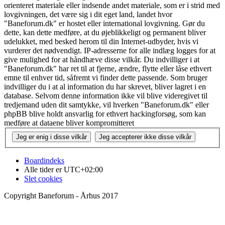
orienteret materiale eller indsende andet materiale, som er i strid med
lovgivningen, det være sig i dit eget land, landet hvor
"Baneforum.dk" er hostet eller international lovgivning. Gør du
dette, kan dette medføre, at du øjeblikkeligt og permanent bliver
udelukket, med besked herom til din Internet-udbyder, hvis vi
vurderer det nødvendigt. IP-adresserne for alle indlæg logges for at
give mulighed for at håndhæve disse vilkår. Du indvilliger i at
"Baneforum.dk" har ret til at fjerne, ændre, flytte eller låse ethvert
emne til enhver tid, såfremt vi finder dette passende. Som bruger
indvilliger du i at al information du har skrevet, bliver lagret i en
database. Selvom denne information ikke vil blive videregivet til
tredjemand uden dit samtykke, vil hverken "Baneforum.dk" eller
phpBB blive holdt ansvarlig for ethvert hackingforsøg, som kan
medføre at dataene bliver kompromitteret
Boardindeks
Alle tider er
UTC+02:00
Slet cookies
Copyright Baneforum - Århus 2017