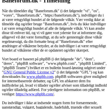
Baneforum.dk - Tilmelding
Når du tilmelder dig "Baneforum.dk" (i det følgende "vi", "os",
"vores", "Baneforum.dk", "https://baneforum.dk"), indvilliger du i
at være retsgyldigt bundet af de følgende vilkår. Vær venlig ikke at
tilmelde dig og/eller bruge "Baneforum.dk", hvis du ikke indvilliger
i at være retsgyldigt bundet af alle de følgende vilkår. Vi kan ændre
disse til enhver tid, og vi vil gøre vort yderste for at informere dig,
alligevel vil det være fornuftigt, at du selv gennemgår disse vilkår
regelmæssigt, da din fortsatte brug af "Baneforum.dk" efter
ændringer af vilkårene betyder, at du indvilliger i at være retsgyldigt
bundet af vilkårene efter de er opdateret og/eller skærpet.
Vort board er baseret på phpBB (i det følgende "de", "dem",
"deres", "phpBB software", "www.phpbb.com", "phpBB Limited",
"phpBB Teams") hvilket er en bulletin board-løsning udgivet under
"
GNU General Public License v2
" (i det følgende "GPL") og kan
downloades fra
www.phpbb.com
. phpBB softwaren giver mulighed
for internetbaserede debatter, og GPL'en afskærer dem fra
indflydelse på, hvad vi tillader og/eller afviser som tilladeligt indhold
og/eller tilladelig adfærd. For yderligere information om phpBB, se
venligst:
https://www.phpbb.com/
.
Du indvilliger i ikke at indsende nogen form for fornærmende,
uanstændigt, vulgært, bagtalende, hadefuldt, truende eller sexuelt