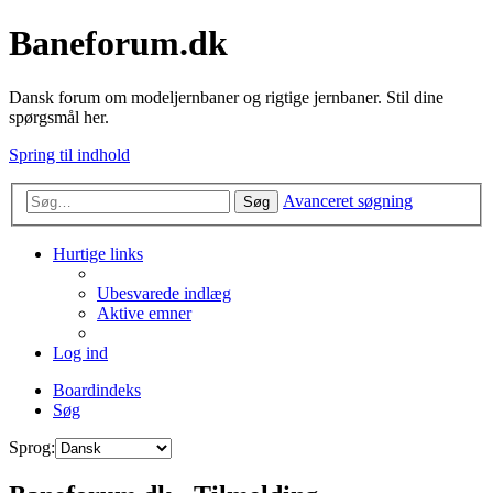
Baneforum.dk
Dansk forum om modeljernbaner og rigtige jernbaner. Stil dine
spørgsmål her.
Spring til indhold
Avanceret søgning
Søg
Hurtige links
Ubesvarede indlæg
Aktive emner
Log ind
Boardindeks
Søg
Sprog: