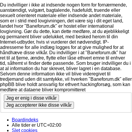
Du indvilliger i ikke at indsende nogen form for fornærmende,
uanstændigt, vulgært, bagtalende, hadefuldt, truende eller
sexuelt orienteret materiale eller indsende andet materiale,
som er i strid med lovgivningen, det være sig i dit eget land,
landet hvor "Baneforum.dk" er hostet eller international
lovgivning. Gør du dette, kan dette medføre, at du øjeblikkeligt
og permanent bliver udelukket, med besked herom til din
Internet-udbyder, hvis vi vurderer det nødvendigt. IP-
adresserne for alle indlæg logges for at give mulighed for at
håndhæve disse vilkår. Du indvilliger i at "Baneforum.dk" har
ret til at fjerne, ændre, flytte eller låse ethvert emne til enhver
tid, såfremt vi finder dette passende. Som bruger indvilliger du i
at al information du har skrevet, bliver lagret i en database.
Selvom denne information ikke vil blive videregivet til
tredjemand uden dit samtykke, vil hverken "Baneforum.dk" eller
phpBB blive holdt ansvarlig for ethvert hackingforsøg, som kan
medføre at dataene bliver kompromitteret
Boardindeks
Alle tider er
UTC+02:00
Slet cookies