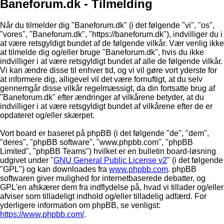
Baneforum.dk - Tilmelding
Når du tilmelder dig "Baneforum.dk" (i det følgende "vi", "os",
"vores", "Baneforum.dk", "https://baneforum.dk"), indvilliger du i
at være retsgyldigt bundet af de følgende vilkår. Vær venlig ikke
at tilmelde dig og/eller bruge "Baneforum.dk", hvis du ikke
indvilliger i at være retsgyldigt bundet af alle de følgende vilkår.
Vi kan ændre disse til enhver tid, og vi vil gøre vort yderste for
at informere dig, alligevel vil det være fornuftigt, at du selv
gennemgår disse vilkår regelmæssigt, da din fortsatte brug af
"Baneforum.dk" efter ændringer af vilkårene betyder, at du
indvilliger i at være retsgyldigt bundet af vilkårene efter de er
opdateret og/eller skærpet.
Vort board er baseret på phpBB (i det følgende "de", "dem",
"deres", "phpBB software", "www.phpbb.com", "phpBB
Limited", "phpBB Teams") hvilket er en bulletin board-løsning
udgivet under "
GNU General Public License v2
" (i det følgende
"GPL") og kan downloades fra
www.phpbb.com
. phpBB
softwaren giver mulighed for internetbaserede debatter, og
GPL'en afskærer dem fra indflydelse på, hvad vi tillader og/eller
afviser som tilladeligt indhold og/eller tilladelig adfærd. For
yderligere information om phpBB, se venligst:
https://www.phpbb.com/
.