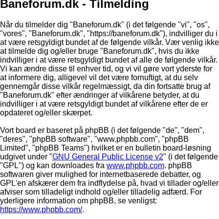
Baneforum.dk - Tilmelding
Når du tilmelder dig "Baneforum.dk" (i det følgende "vi", "os",
"vores", "Baneforum.dk", "https://baneforum.dk"), indvilliger du i
at være retsgyldigt bundet af de følgende vilkår. Vær venlig ikke
at tilmelde dig og/eller bruge "Baneforum.dk", hvis du ikke
indvilliger i at være retsgyldigt bundet af alle de følgende vilkår.
Vi kan ændre disse til enhver tid, og vi vil gøre vort yderste for
at informere dig, alligevel vil det være fornuftigt, at du selv
gennemgår disse vilkår regelmæssigt, da din fortsatte brug af
"Baneforum.dk" efter ændringer af vilkårene betyder, at du
indvilliger i at være retsgyldigt bundet af vilkårene efter de er
opdateret og/eller skærpet.
Vort board er baseret på phpBB (i det følgende "de", "dem",
"deres", "phpBB software", "www.phpbb.com", "phpBB
Limited", "phpBB Teams") hvilket er en bulletin board-løsning
udgivet under "
GNU General Public License v2
" (i det følgende
"GPL") og kan downloades fra
www.phpbb.com
. phpBB
softwaren giver mulighed for internetbaserede debatter, og
GPL'en afskærer dem fra indflydelse på, hvad vi tillader og/eller
afviser som tilladeligt indhold og/eller tilladelig adfærd. For
yderligere information om phpBB, se venligst:
https://www.phpbb.com/
.