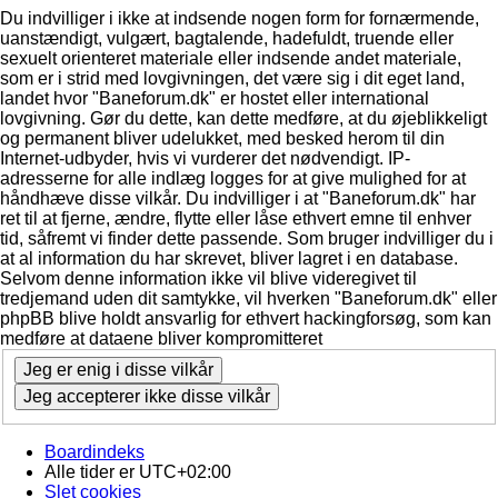
Du indvilliger i ikke at indsende nogen form for fornærmende,
uanstændigt, vulgært, bagtalende, hadefuldt, truende eller
sexuelt orienteret materiale eller indsende andet materiale,
som er i strid med lovgivningen, det være sig i dit eget land,
landet hvor "Baneforum.dk" er hostet eller international
lovgivning. Gør du dette, kan dette medføre, at du øjeblikkeligt
og permanent bliver udelukket, med besked herom til din
Internet-udbyder, hvis vi vurderer det nødvendigt. IP-
adresserne for alle indlæg logges for at give mulighed for at
håndhæve disse vilkår. Du indvilliger i at "Baneforum.dk" har
ret til at fjerne, ændre, flytte eller låse ethvert emne til enhver
tid, såfremt vi finder dette passende. Som bruger indvilliger du i
at al information du har skrevet, bliver lagret i en database.
Selvom denne information ikke vil blive videregivet til
tredjemand uden dit samtykke, vil hverken "Baneforum.dk" eller
phpBB blive holdt ansvarlig for ethvert hackingforsøg, som kan
medføre at dataene bliver kompromitteret
Boardindeks
Alle tider er
UTC+02:00
Slet cookies