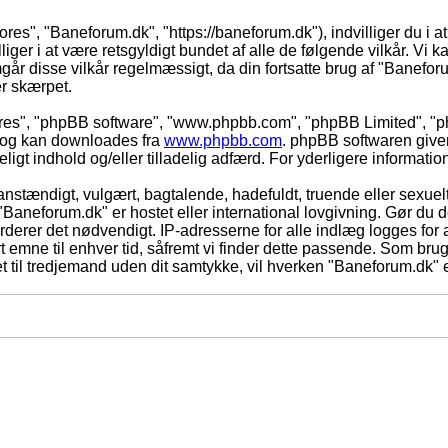
ores", "Baneforum.dk", "https://baneforum.dk"), indvilliger du i a
iger i at være retsgyldigt bundet af alle de følgende vilkår. Vi kan
mgår disse vilkår regelmæssigt, da din fortsatte brug af "Baneforum
er skærpet.
eres", "phpBB software", "www.phpbb.com", "phpBB Limited", "ph
) og kan downloades fra
www.phpbb.com
. phpBB softwaren give
adeligt indhold og/eller tilladelig adfærd. For yderligere informat
nstændigt, vulgært, bagtalende, hadefuldt, truende eller sexuelt
 "Baneforum.dk" er hostet eller international lovgivning. Gør du 
derer det nødvendigt. IP-adresserne for alle indlæg logges for at
rt emne til enhver tid, såfremt vi finder dette passende. Som bruger
t til tredjemand uden dit samtykke, vil hverken "Baneforum.dk" e