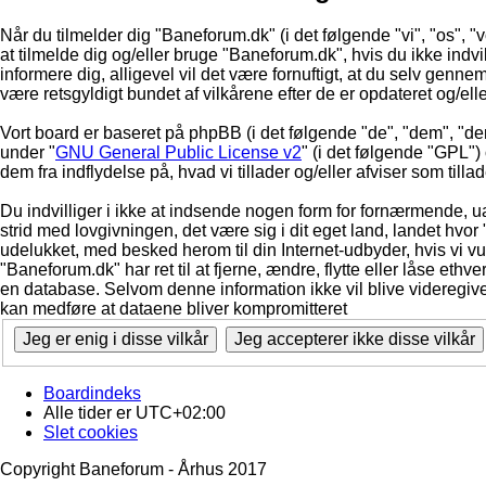
Når du tilmelder dig "Baneforum.dk" (i det følgende "vi", "os", "v
at tilmelde dig og/eller bruge "Baneforum.dk", hvis du ikke indvill
informere dig, alligevel vil det være fornuftigt, at du selv genne
være retsgyldigt bundet af vilkårene efter de er opdateret og/ell
Vort board er baseret på phpBB (i det følgende "de", "dem", "d
under "
GNU General Public License v2
" (i det følgende "GPL"
dem fra indflydelse på, hvad vi tillader og/eller afviser som till
Du indvilliger i ikke at indsende nogen form for fornærmende, ua
strid med lovgivningen, det være sig i dit eget land, landet hvor
udelukket, med besked herom til din Internet-udbyder, hvis vi vur
"Baneforum.dk" har ret til at fjerne, ændre, flytte eller låse ethve
en database. Selvom denne information ikke vil blive videregive
kan medføre at dataene bliver kompromitteret
Boardindeks
Alle tider er
UTC+02:00
Slet cookies
Copyright Baneforum - Århus 2017