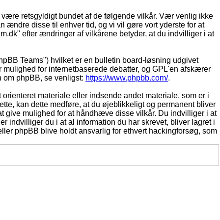
t være retsgyldigt bundet af de følgende vilkår. Vær venlig ikke
 ændre disse til enhver tid, og vi vil gøre vort yderste for at
.dk" efter ændringer af vilkårene betyder, at du indvilliger i at
pBB Teams") hvilket er en bulletin board-løsning udgivet
r mulighed for internetbaserede debatter, og GPL'en afskærer
ion om phpBB, se venligst:
https://www.phpbb.com/
.
 orienteret materiale eller indsende andet materiale, som er i
dette, kan dette medføre, at du øjeblikkeligt og permanent bliver
 give mulighed for at håndhæve disse vilkår. Du indvilliger i at
 indvilliger du i at al information du har skrevet, bliver lagret i
ller phpBB blive holdt ansvarlig for ethvert hackingforsøg, som