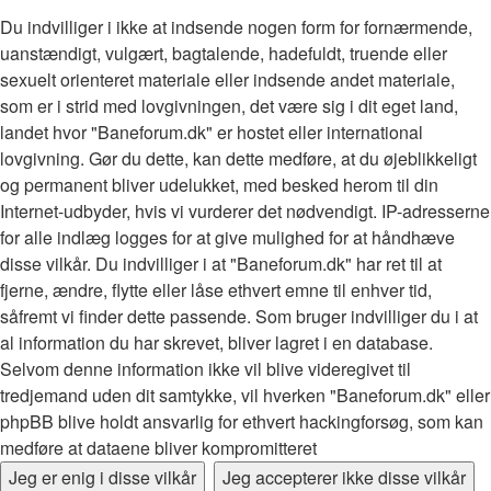
Du indvilliger i ikke at indsende nogen form for fornærmende,
uanstændigt, vulgært, bagtalende, hadefuldt, truende eller
sexuelt orienteret materiale eller indsende andet materiale,
som er i strid med lovgivningen, det være sig i dit eget land,
landet hvor "Baneforum.dk" er hostet eller international
lovgivning. Gør du dette, kan dette medføre, at du øjeblikkeligt
og permanent bliver udelukket, med besked herom til din
Internet-udbyder, hvis vi vurderer det nødvendigt. IP-adresserne
for alle indlæg logges for at give mulighed for at håndhæve
disse vilkår. Du indvilliger i at "Baneforum.dk" har ret til at
fjerne, ændre, flytte eller låse ethvert emne til enhver tid,
såfremt vi finder dette passende. Som bruger indvilliger du i at
al information du har skrevet, bliver lagret i en database.
Selvom denne information ikke vil blive videregivet til
tredjemand uden dit samtykke, vil hverken "Baneforum.dk" eller
phpBB blive holdt ansvarlig for ethvert hackingforsøg, som kan
medføre at dataene bliver kompromitteret