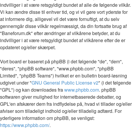
indvilliger i at være retsgyldigt bundet af alle de følgende vilkår.
Vi kan ændre disse til enhver tid, og vi vil gøre vort yderste for
at informere dig, alligevel vil det være fornuftigt, at du selv
gennemgår disse vilkår regelmæssigt, da din fortsatte brug af
"Baneforum.dk" efter ændringer af vilkårene betyder, at du
indvilliger i at være retsgyldigt bundet af vilkårene efter de er
opdateret og/eller skærpet.
Vort board er baseret på phpBB (i det følgende "de", "dem",
"deres", "phpBB software", "www.phpbb.com", "phpBB
Limited", "phpBB Teams") hvilket er en bulletin board-løsning
udgivet under "
GNU General Public License v2
" (i det følgende
"GPL") og kan downloades fra
www.phpbb.com
. phpBB
softwaren giver mulighed for internetbaserede debatter, og
GPL'en afskærer dem fra indflydelse på, hvad vi tillader og/eller
afviser som tilladeligt indhold og/eller tilladelig adfærd. For
yderligere information om phpBB, se venligst:
https://www.phpbb.com/
.