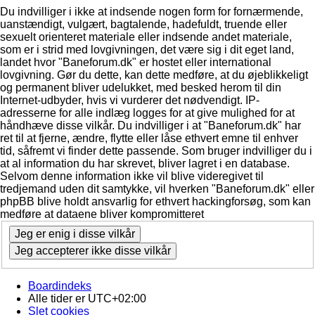
Du indvilliger i ikke at indsende nogen form for fornærmende,
uanstændigt, vulgært, bagtalende, hadefuldt, truende eller
sexuelt orienteret materiale eller indsende andet materiale,
som er i strid med lovgivningen, det være sig i dit eget land,
landet hvor "Baneforum.dk" er hostet eller international
lovgivning. Gør du dette, kan dette medføre, at du øjeblikkeligt
og permanent bliver udelukket, med besked herom til din
Internet-udbyder, hvis vi vurderer det nødvendigt. IP-
adresserne for alle indlæg logges for at give mulighed for at
håndhæve disse vilkår. Du indvilliger i at "Baneforum.dk" har
ret til at fjerne, ændre, flytte eller låse ethvert emne til enhver
tid, såfremt vi finder dette passende. Som bruger indvilliger du i
at al information du har skrevet, bliver lagret i en database.
Selvom denne information ikke vil blive videregivet til
tredjemand uden dit samtykke, vil hverken "Baneforum.dk" eller
phpBB blive holdt ansvarlig for ethvert hackingforsøg, som kan
medføre at dataene bliver kompromitteret
Boardindeks
Alle tider er
UTC+02:00
Slet cookies