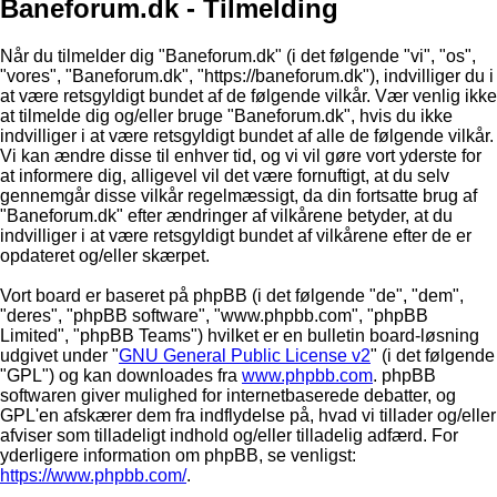
Baneforum.dk - Tilmelding
Når du tilmelder dig "Baneforum.dk" (i det følgende "vi", "os",
"vores", "Baneforum.dk", "https://baneforum.dk"), indvilliger du i
at være retsgyldigt bundet af de følgende vilkår. Vær venlig ikke
at tilmelde dig og/eller bruge "Baneforum.dk", hvis du ikke
indvilliger i at være retsgyldigt bundet af alle de følgende vilkår.
Vi kan ændre disse til enhver tid, og vi vil gøre vort yderste for
at informere dig, alligevel vil det være fornuftigt, at du selv
gennemgår disse vilkår regelmæssigt, da din fortsatte brug af
"Baneforum.dk" efter ændringer af vilkårene betyder, at du
indvilliger i at være retsgyldigt bundet af vilkårene efter de er
opdateret og/eller skærpet.
Vort board er baseret på phpBB (i det følgende "de", "dem",
"deres", "phpBB software", "www.phpbb.com", "phpBB
Limited", "phpBB Teams") hvilket er en bulletin board-løsning
udgivet under "
GNU General Public License v2
" (i det følgende
"GPL") og kan downloades fra
www.phpbb.com
. phpBB
softwaren giver mulighed for internetbaserede debatter, og
GPL'en afskærer dem fra indflydelse på, hvad vi tillader og/eller
afviser som tilladeligt indhold og/eller tilladelig adfærd. For
yderligere information om phpBB, se venligst:
https://www.phpbb.com/
.