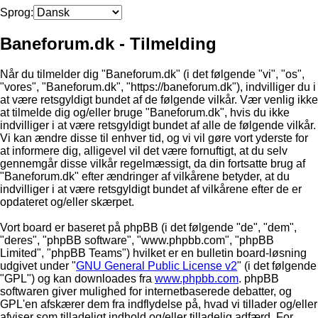
Sprog:
Baneforum.dk - Tilmelding
Når du tilmelder dig "Baneforum.dk" (i det følgende "vi", "os",
"vores", "Baneforum.dk", "https://baneforum.dk"), indvilliger du i
at være retsgyldigt bundet af de følgende vilkår. Vær venlig ikke
at tilmelde dig og/eller bruge "Baneforum.dk", hvis du ikke
indvilliger i at være retsgyldigt bundet af alle de følgende vilkår.
Vi kan ændre disse til enhver tid, og vi vil gøre vort yderste for
at informere dig, alligevel vil det være fornuftigt, at du selv
gennemgår disse vilkår regelmæssigt, da din fortsatte brug af
"Baneforum.dk" efter ændringer af vilkårene betyder, at du
indvilliger i at være retsgyldigt bundet af vilkårene efter de er
opdateret og/eller skærpet.
Vort board er baseret på phpBB (i det følgende "de", "dem",
"deres", "phpBB software", "www.phpbb.com", "phpBB
Limited", "phpBB Teams") hvilket er en bulletin board-løsning
udgivet under "
GNU General Public License v2
" (i det følgende
"GPL") og kan downloades fra
www.phpbb.com
. phpBB
softwaren giver mulighed for internetbaserede debatter, og
GPL'en afskærer dem fra indflydelse på, hvad vi tillader og/eller
afviser som tilladeligt indhold og/eller tilladelig adfærd. For