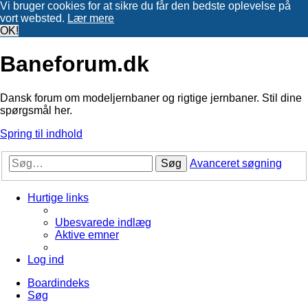
Vi bruger cookies for at sikre du får den bedste oplevelse på
vort websted.
Lær mere
OK!
Baneforum.dk
Dansk forum om modeljernbaner og rigtige jernbaner. Stil dine
spørgsmål her.
Spring til indhold
Søg
Avanceret søgning
Hurtige links
Ubesvarede indlæg
Aktive emner
Log ind
Boardindeks
Søg