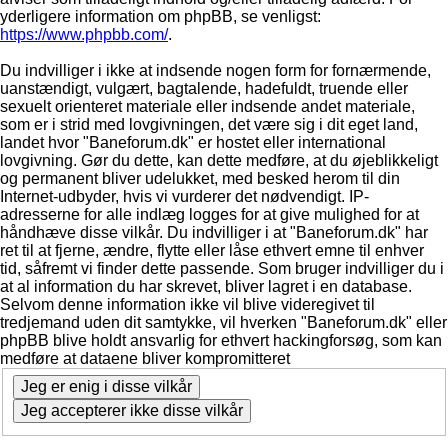
yderligere information om phpBB, se venligst:
https://www.phpbb.com/
.
Du indvilliger i ikke at indsende nogen form for fornærmende,
uanstændigt, vulgært, bagtalende, hadefuldt, truende eller
sexuelt orienteret materiale eller indsende andet materiale,
som er i strid med lovgivningen, det være sig i dit eget land,
landet hvor "Baneforum.dk" er hostet eller international
lovgivning. Gør du dette, kan dette medføre, at du øjeblikkeligt
og permanent bliver udelukket, med besked herom til din
Internet-udbyder, hvis vi vurderer det nødvendigt. IP-
adresserne for alle indlæg logges for at give mulighed for at
håndhæve disse vilkår. Du indvilliger i at "Baneforum.dk" har
ret til at fjerne, ændre, flytte eller låse ethvert emne til enhver
tid, såfremt vi finder dette passende. Som bruger indvilliger du i
at al information du har skrevet, bliver lagret i en database.
Selvom denne information ikke vil blive videregivet til
tredjemand uden dit samtykke, vil hverken "Baneforum.dk" eller
phpBB blive holdt ansvarlig for ethvert hackingforsøg, som kan
medføre at dataene bliver kompromitteret