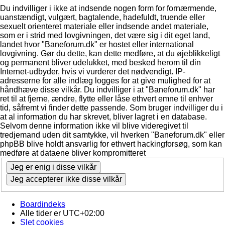
Du indvilliger i ikke at indsende nogen form for fornærmende,
uanstændigt, vulgært, bagtalende, hadefuldt, truende eller
sexuelt orienteret materiale eller indsende andet materiale,
som er i strid med lovgivningen, det være sig i dit eget land,
landet hvor "Baneforum.dk" er hostet eller international
lovgivning. Gør du dette, kan dette medføre, at du øjeblikkeligt
og permanent bliver udelukket, med besked herom til din
Internet-udbyder, hvis vi vurderer det nødvendigt. IP-
adresserne for alle indlæg logges for at give mulighed for at
håndhæve disse vilkår. Du indvilliger i at "Baneforum.dk" har
ret til at fjerne, ændre, flytte eller låse ethvert emne til enhver
tid, såfremt vi finder dette passende. Som bruger indvilliger du i
at al information du har skrevet, bliver lagret i en database.
Selvom denne information ikke vil blive videregivet til
tredjemand uden dit samtykke, vil hverken "Baneforum.dk" eller
phpBB blive holdt ansvarlig for ethvert hackingforsøg, som kan
medføre at dataene bliver kompromitteret
Boardindeks
Alle tider er
UTC+02:00
Slet cookies