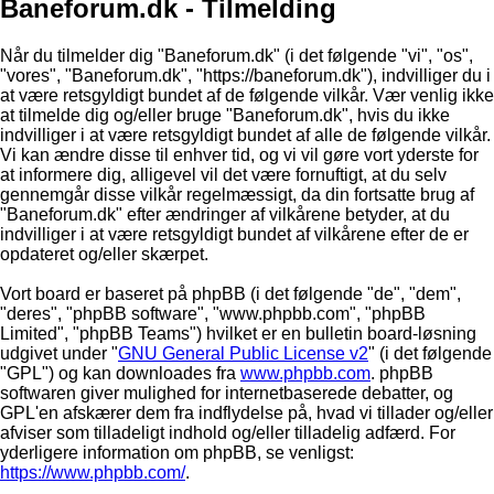
Baneforum.dk - Tilmelding
Når du tilmelder dig "Baneforum.dk" (i det følgende "vi", "os",
"vores", "Baneforum.dk", "https://baneforum.dk"), indvilliger du i
at være retsgyldigt bundet af de følgende vilkår. Vær venlig ikke
at tilmelde dig og/eller bruge "Baneforum.dk", hvis du ikke
indvilliger i at være retsgyldigt bundet af alle de følgende vilkår.
Vi kan ændre disse til enhver tid, og vi vil gøre vort yderste for
at informere dig, alligevel vil det være fornuftigt, at du selv
gennemgår disse vilkår regelmæssigt, da din fortsatte brug af
"Baneforum.dk" efter ændringer af vilkårene betyder, at du
indvilliger i at være retsgyldigt bundet af vilkårene efter de er
opdateret og/eller skærpet.
Vort board er baseret på phpBB (i det følgende "de", "dem",
"deres", "phpBB software", "www.phpbb.com", "phpBB
Limited", "phpBB Teams") hvilket er en bulletin board-løsning
udgivet under "
GNU General Public License v2
" (i det følgende
"GPL") og kan downloades fra
www.phpbb.com
. phpBB
softwaren giver mulighed for internetbaserede debatter, og
GPL'en afskærer dem fra indflydelse på, hvad vi tillader og/eller
afviser som tilladeligt indhold og/eller tilladelig adfærd. For
yderligere information om phpBB, se venligst:
https://www.phpbb.com/
.