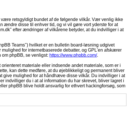
t være retsgyldigt bundet af de følgende vilkår. Vær venlig ikke
 ændre disse til enhver tid, og vi vil gøre vort yderste for at
.dk" efter ændringer af vilkårene betyder, at du indvilliger i at
pBB Teams") hvilket er en bulletin board-løsning udgivet
r mulighed for internetbaserede debatter, og GPL'en afskærer
ion om phpBB, se venligst:
https://www.phpbb.com/
.
 orienteret materiale eller indsende andet materiale, som er i
dette, kan dette medføre, at du øjeblikkeligt og permanent bliver
 give mulighed for at håndhæve disse vilkår. Du indvilliger i at
 indvilliger du i at al information du har skrevet, bliver lagret i
ller phpBB blive holdt ansvarlig for ethvert hackingforsøg, som