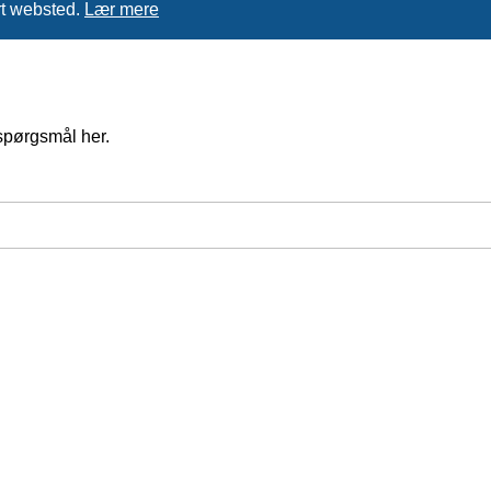
rt websted.
Lær mere
spørgsmål her.