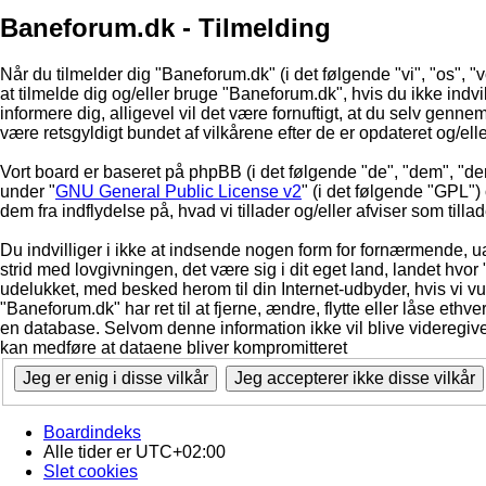
Baneforum.dk - Tilmelding
Når du tilmelder dig "Baneforum.dk" (i det følgende "vi", "os", "v
at tilmelde dig og/eller bruge "Baneforum.dk", hvis du ikke indvill
informere dig, alligevel vil det være fornuftigt, at du selv genne
være retsgyldigt bundet af vilkårene efter de er opdateret og/ell
Vort board er baseret på phpBB (i det følgende "de", "dem", "d
under "
GNU General Public License v2
" (i det følgende "GPL"
dem fra indflydelse på, hvad vi tillader og/eller afviser som till
Du indvilliger i ikke at indsende nogen form for fornærmende, ua
strid med lovgivningen, det være sig i dit eget land, landet hvor
udelukket, med besked herom til din Internet-udbyder, hvis vi vur
"Baneforum.dk" har ret til at fjerne, ændre, flytte eller låse ethve
en database. Selvom denne information ikke vil blive videregive
kan medføre at dataene bliver kompromitteret
Boardindeks
Alle tider er
UTC+02:00
Slet cookies