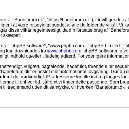
ores", "Baneforum.dk", "https://baneforum.dk"), indvilliger du i a
iger i at være retsgyldigt bundet af alle de følgende vilkår. Vi kan
mgår disse vilkår regelmæssigt, da din fortsatte brug af "Baneforum
er skærpet.
eres", "phpBB software", "www.phpbb.com", "phpBB Limited", "ph
) og kan downloades fra
www.phpbb.com
. phpBB softwaren give
adeligt indhold og/eller tilladelig adfærd. For yderligere informat
nstændigt, vulgært, bagtalende, hadefuldt, truende eller sexuelt
 "Baneforum.dk" er hostet eller international lovgivning. Gør du 
derer det nødvendigt. IP-adresserne for alle indlæg logges for at
rt emne til enhver tid, såfremt vi finder dette passende. Som bruger
t til tredjemand uden dit samtykke, vil hverken "Baneforum.dk" e