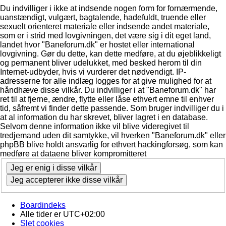
Du indvilliger i ikke at indsende nogen form for fornærmende,
uanstændigt, vulgært, bagtalende, hadefuldt, truende eller
sexuelt orienteret materiale eller indsende andet materiale,
som er i strid med lovgivningen, det være sig i dit eget land,
landet hvor "Baneforum.dk" er hostet eller international
lovgivning. Gør du dette, kan dette medføre, at du øjeblikkeligt
og permanent bliver udelukket, med besked herom til din
Internet-udbyder, hvis vi vurderer det nødvendigt. IP-
adresserne for alle indlæg logges for at give mulighed for at
håndhæve disse vilkår. Du indvilliger i at "Baneforum.dk" har
ret til at fjerne, ændre, flytte eller låse ethvert emne til enhver
tid, såfremt vi finder dette passende. Som bruger indvilliger du i
at al information du har skrevet, bliver lagret i en database.
Selvom denne information ikke vil blive videregivet til
tredjemand uden dit samtykke, vil hverken "Baneforum.dk" eller
phpBB blive holdt ansvarlig for ethvert hackingforsøg, som kan
medføre at dataene bliver kompromitteret
Boardindeks
Alle tider er
UTC+02:00
Slet cookies