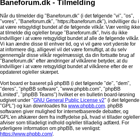
Baneforum.dk - Tilmelding
Når du tilmelder dig "Baneforum.dk" (i det følgende "vi", "os",
"vores", "Baneforum.dk", "https://baneforum.dk"), indvilliger du i
at være retsgyldigt bundet af de følgende vilkår. Vær venlig ikke
at tilmelde dig og/eller bruge "Baneforum.dk", hvis du ikke
indvilliger i at være retsgyldigt bundet af alle de følgende vilkår.
Vi kan ændre disse til enhver tid, og vi vil gøre vort yderste for
at informere dig, alligevel vil det være fornuftigt, at du selv
gennemgår disse vilkår regelmæssigt, da din fortsatte brug af
"Baneforum.dk" efter ændringer af vilkårene betyder, at du
indvilliger i at være retsgyldigt bundet af vilkårene efter de er
opdateret og/eller skærpet.
Vort board er baseret på phpBB (i det følgende "de", "dem",
"deres", "phpBB software", "www.phpbb.com", "phpBB
Limited", "phpBB Teams") hvilket er en bulletin board-løsning
udgivet under "
GNU General Public License v2
" (i det følgende
"GPL") og kan downloades fra
www.phpbb.com
. phpBB
softwaren giver mulighed for internetbaserede debatter, og
GPL'en afskærer dem fra indflydelse på, hvad vi tillader og/eller
afviser som tilladeligt indhold og/eller tilladelig adfærd. For
yderligere information om phpBB, se venligst:
https://www.phpbb.com/
.