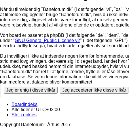
Når du tilmelder dig "Baneforum.dk" (i det følgende "vi", "os", "v
at tilmelde dig og/eller bruge "Baneforum.dk", hvis du ikke indvill
informere dig, alligevel vil det være fornuftigt, at du selv genne
være retsgyldigt bundet af vilkårene efter de er opdateret og/ell
Vort board er baseret på phpBB (i det følgende "de", "dem", "d
under "
GNU General Public License v2
" (i det følgende "GPL"
dem fra indflydelse på, hvad vi tillader og/eller afviser som till
Du indvilliger i ikke at indsende nogen form for fornærmende, ua
strid med lovgivningen, det være sig i dit eget land, landet hvor
udelukket, med besked herom til din Internet-udbyder, hvis vi vur
"Baneforum.dk" har ret til at fjerne, ændre, flytte eller låse ethve
en database. Selvom denne information ikke vil blive videregive
kan medføre at dataene bliver kompromitteret
Boardindeks
Alle tider er
UTC+02:00
Slet cookies
Copyright Baneforum - Århus 2017