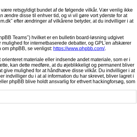
t være retsgyldigt bundet af de følgende vilkår. Vær venlig ikke
 ændre disse til enhver tid, og vi vil gøre vort yderste for at
.dk" efter ændringer af vilkårene betyder, at du indvilliger i at
pBB Teams") hvilket er en bulletin board-løsning udgivet
r mulighed for internetbaserede debatter, og GPL'en afskærer
ion om phpBB, se venligst:
https://www.phpbb.com/
.
 orienteret materiale eller indsende andet materiale, som er i
dette, kan dette medføre, at du øjeblikkeligt og permanent bliver
 give mulighed for at håndhæve disse vilkår. Du indvilliger i at
 indvilliger du i at al information du har skrevet, bliver lagret i
ller phpBB blive holdt ansvarlig for ethvert hackingforsøg, som