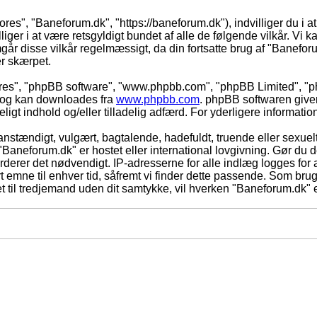
ores", "Baneforum.dk", "https://baneforum.dk"), indvilliger du i a
iger i at være retsgyldigt bundet af alle de følgende vilkår. Vi kan
mgår disse vilkår regelmæssigt, da din fortsatte brug af "Baneforum
er skærpet.
eres", "phpBB software", "www.phpbb.com", "phpBB Limited", "ph
) og kan downloades fra
www.phpbb.com
. phpBB softwaren give
adeligt indhold og/eller tilladelig adfærd. For yderligere informat
nstændigt, vulgært, bagtalende, hadefuldt, truende eller sexuelt
 "Baneforum.dk" er hostet eller international lovgivning. Gør du 
derer det nødvendigt. IP-adresserne for alle indlæg logges for at
rt emne til enhver tid, såfremt vi finder dette passende. Som bruger
t til tredjemand uden dit samtykke, vil hverken "Baneforum.dk" e