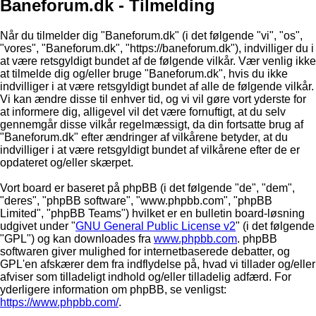
Baneforum.dk - Tilmelding
Når du tilmelder dig "Baneforum.dk" (i det følgende "vi", "os",
"vores", "Baneforum.dk", "https://baneforum.dk"), indvilliger du i
at være retsgyldigt bundet af de følgende vilkår. Vær venlig ikke
at tilmelde dig og/eller bruge "Baneforum.dk", hvis du ikke
indvilliger i at være retsgyldigt bundet af alle de følgende vilkår.
Vi kan ændre disse til enhver tid, og vi vil gøre vort yderste for
at informere dig, alligevel vil det være fornuftigt, at du selv
gennemgår disse vilkår regelmæssigt, da din fortsatte brug af
"Baneforum.dk" efter ændringer af vilkårene betyder, at du
indvilliger i at være retsgyldigt bundet af vilkårene efter de er
opdateret og/eller skærpet.
Vort board er baseret på phpBB (i det følgende "de", "dem",
"deres", "phpBB software", "www.phpbb.com", "phpBB
Limited", "phpBB Teams") hvilket er en bulletin board-løsning
udgivet under "
GNU General Public License v2
" (i det følgende
"GPL") og kan downloades fra
www.phpbb.com
. phpBB
softwaren giver mulighed for internetbaserede debatter, og
GPL'en afskærer dem fra indflydelse på, hvad vi tillader og/eller
afviser som tilladeligt indhold og/eller tilladelig adfærd. For
yderligere information om phpBB, se venligst:
https://www.phpbb.com/
.