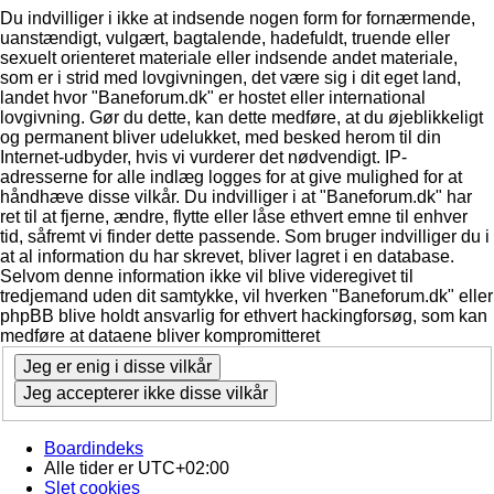
Du indvilliger i ikke at indsende nogen form for fornærmende,
uanstændigt, vulgært, bagtalende, hadefuldt, truende eller
sexuelt orienteret materiale eller indsende andet materiale,
som er i strid med lovgivningen, det være sig i dit eget land,
landet hvor "Baneforum.dk" er hostet eller international
lovgivning. Gør du dette, kan dette medføre, at du øjeblikkeligt
og permanent bliver udelukket, med besked herom til din
Internet-udbyder, hvis vi vurderer det nødvendigt. IP-
adresserne for alle indlæg logges for at give mulighed for at
håndhæve disse vilkår. Du indvilliger i at "Baneforum.dk" har
ret til at fjerne, ændre, flytte eller låse ethvert emne til enhver
tid, såfremt vi finder dette passende. Som bruger indvilliger du i
at al information du har skrevet, bliver lagret i en database.
Selvom denne information ikke vil blive videregivet til
tredjemand uden dit samtykke, vil hverken "Baneforum.dk" eller
phpBB blive holdt ansvarlig for ethvert hackingforsøg, som kan
medføre at dataene bliver kompromitteret
Boardindeks
Alle tider er
UTC+02:00
Slet cookies