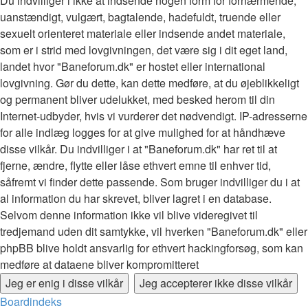
Du indvilliger i ikke at indsende nogen form for fornærmende,
uanstændigt, vulgært, bagtalende, hadefuldt, truende eller
sexuelt orienteret materiale eller indsende andet materiale,
som er i strid med lovgivningen, det være sig i dit eget land,
landet hvor "Baneforum.dk" er hostet eller international
lovgivning. Gør du dette, kan dette medføre, at du øjeblikkeligt
og permanent bliver udelukket, med besked herom til din
Internet-udbyder, hvis vi vurderer det nødvendigt. IP-adresserne
for alle indlæg logges for at give mulighed for at håndhæve
disse vilkår. Du indvilliger i at "Baneforum.dk" har ret til at
fjerne, ændre, flytte eller låse ethvert emne til enhver tid,
såfremt vi finder dette passende. Som bruger indvilliger du i at
al information du har skrevet, bliver lagret i en database.
Selvom denne information ikke vil blive videregivet til
tredjemand uden dit samtykke, vil hverken "Baneforum.dk" eller
phpBB blive holdt ansvarlig for ethvert hackingforsøg, som kan
medføre at dataene bliver kompromitteret
Boardindeks