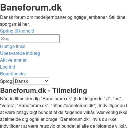
Baneforum.dk
Dansk forum om modeljernbaner og rigtige jernbaner. Stil dine
spørgsmål her.
Spring til indhold
Avanceret
Søg
søgning
Hurtige links
Ubesvarede indlæg
Aktive emner
Log ind
Boardindeks
Søg
Sprog:
Baneforum.dk - Tilmelding
Når du tilmelder dig "Baneforum.dk" (i det følgende "vi", "os",
"vores", "Baneforum.dk", "https://baneforum.dk"), indvilliger du i
at være retsgyldigt bundet af de følgende vilkår. Vær venlig ikke
at tilmelde dig og/eller bruge "Baneforum.dk", hvis du ikke
indvilliger i at være retsgyldigt bundet af alle de følgende vilkår.