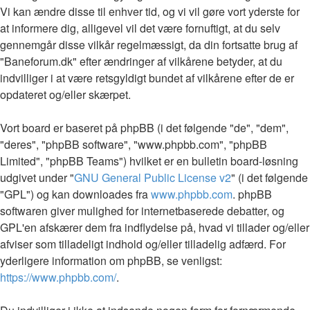
Vi kan ændre disse til enhver tid, og vi vil gøre vort yderste for
at informere dig, alligevel vil det være fornuftigt, at du selv
gennemgår disse vilkår regelmæssigt, da din fortsatte brug af
"Baneforum.dk" efter ændringer af vilkårene betyder, at du
indvilliger i at være retsgyldigt bundet af vilkårene efter de er
opdateret og/eller skærpet.
Vort board er baseret på phpBB (i det følgende "de", "dem",
"deres", "phpBB software", "www.phpbb.com", "phpBB
Limited", "phpBB Teams") hvilket er en bulletin board-løsning
udgivet under "
GNU General Public License v2
" (i det følgende
"GPL") og kan downloades fra
www.phpbb.com
. phpBB
softwaren giver mulighed for internetbaserede debatter, og
GPL'en afskærer dem fra indflydelse på, hvad vi tillader og/eller
afviser som tilladeligt indhold og/eller tilladelig adfærd. For
yderligere information om phpBB, se venligst:
https://www.phpbb.com/
.