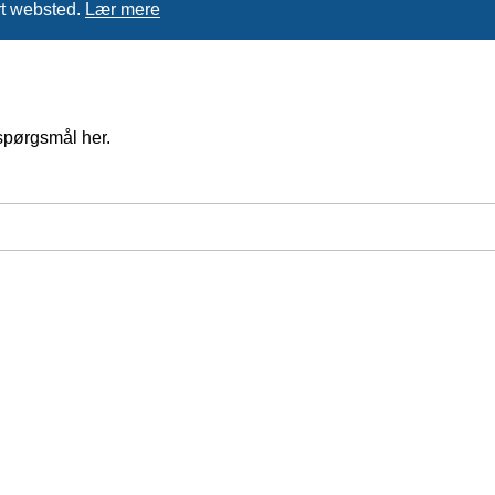
rt websted.
Lær mere
spørgsmål her.