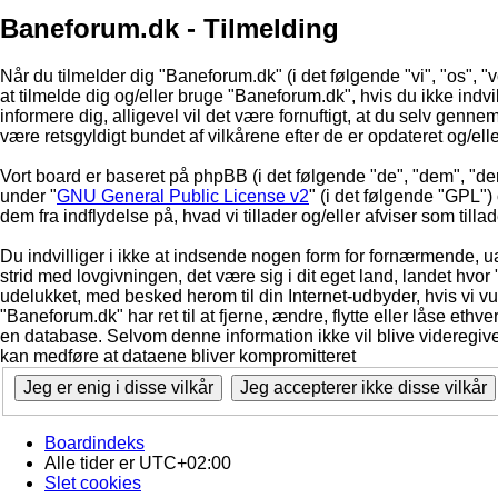
Baneforum.dk - Tilmelding
Når du tilmelder dig "Baneforum.dk" (i det følgende "vi", "os", "v
at tilmelde dig og/eller bruge "Baneforum.dk", hvis du ikke indvill
informere dig, alligevel vil det være fornuftigt, at du selv genne
være retsgyldigt bundet af vilkårene efter de er opdateret og/ell
Vort board er baseret på phpBB (i det følgende "de", "dem", "d
under "
GNU General Public License v2
" (i det følgende "GPL"
dem fra indflydelse på, hvad vi tillader og/eller afviser som till
Du indvilliger i ikke at indsende nogen form for fornærmende, ua
strid med lovgivningen, det være sig i dit eget land, landet hvor
udelukket, med besked herom til din Internet-udbyder, hvis vi vur
"Baneforum.dk" har ret til at fjerne, ændre, flytte eller låse ethve
en database. Selvom denne information ikke vil blive videregive
kan medføre at dataene bliver kompromitteret
Boardindeks
Alle tider er
UTC+02:00
Slet cookies