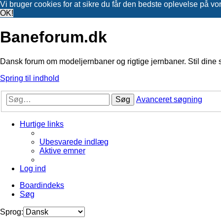
Vi bruger cookies for at sikre du får den bedste oplevelse på vo
OK!
Baneforum.dk
Dansk forum om modeljernbaner og rigtige jernbaner. Stil dine 
Spring til indhold
Søg
Avanceret søgning
Hurtige links
Ubesvarede indlæg
Aktive emner
Log ind
Boardindeks
Søg
Sprog: