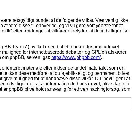
t være retsgyldigt bundet af de følgende vilkår. Vær venlig ikke
 ændre disse til enhver tid, og vi vil gøre vort yderste for at
.dk" efter ændringer af vilkårene betyder, at du indvilliger i at
pBB Teams") hvilket er en bulletin board-løsning udgivet
r mulighed for internetbaserede debatter, og GPL'en afskærer
ion om phpBB, se venligst:
https://www.phpbb.com/
.
 orienteret materiale eller indsende andet materiale, som er i
dette, kan dette medføre, at du øjeblikkeligt og permanent bliver
 give mulighed for at håndhæve disse vilkår. Du indvilliger i at
 indvilliger du i at al information du har skrevet, bliver lagret i
ller phpBB blive holdt ansvarlig for ethvert hackingforsøg, som