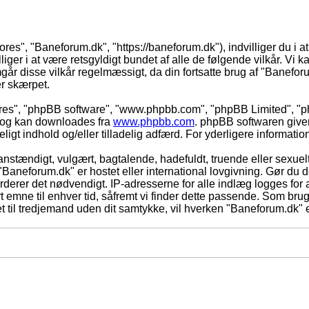
ores", "Baneforum.dk", "https://baneforum.dk"), indvilliger du i a
iger i at være retsgyldigt bundet af alle de følgende vilkår. Vi kan
mgår disse vilkår regelmæssigt, da din fortsatte brug af "Baneforum
er skærpet.
eres", "phpBB software", "www.phpbb.com", "phpBB Limited", "ph
) og kan downloades fra
www.phpbb.com
. phpBB softwaren give
adeligt indhold og/eller tilladelig adfærd. For yderligere informat
nstændigt, vulgært, bagtalende, hadefuldt, truende eller sexuelt
 "Baneforum.dk" er hostet eller international lovgivning. Gør du 
derer det nødvendigt. IP-adresserne for alle indlæg logges for at
rt emne til enhver tid, såfremt vi finder dette passende. Som bruger
t til tredjemand uden dit samtykke, vil hverken "Baneforum.dk" e