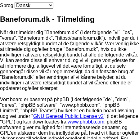
Sprog:
Baneforum.dk - Tilmelding
Når du tilmelder dig "Baneforum.dk" (i det følgende "vi", "os",
"vores", "Baneforum.dk", "https://baneforum.dk"), indvilliger du i
at være retsgyldigt bundet af de følgende vilkår. Vær venlig ikke
at tilmelde dig og/eller bruge "Baneforum.dk", hvis du ikke
indvilliger i at være retsgyldigt bundet af alle de følgende vilkår.
Vi kan ændre disse til enhver tid, og vi vil gøre vort yderste for
at informere dig, alligevel vil det være fornuftigt, at du selv
gennemgår disse vilkår regelmæssigt, da din fortsatte brug af
"Baneforum.dk" efter ændringer af vilkårene betyder, at du
indvilliger i at være retsgyldigt bundet af vilkårene efter de er
opdateret og/eller skærpet.
Vort board er baseret på phpBB (i det følgende "de", "dem",
"deres", "phpBB software", "www.phpbb.com", "phpBB
Limited", "phpBB Teams") hvilket er en bulletin board-løsning
udgivet under "
GNU General Public License v2
" (i det følgende
"GPL") og kan downloades fra
www.phpbb.com
. phpBB
softwaren giver mulighed for internetbaserede debatter, og
GPL'en afskærer dem fra indflydelse på, hvad vi tillader og/eller
afviser som tilladeligt indhold og/eller tilladelig adfærd. For