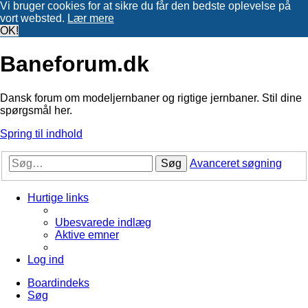
Vi bruger cookies for at sikre du får den bedste oplevelse på
vort websted.
Lær mere
OK!
Baneforum.dk
Dansk forum om modeljernbaner og rigtige jernbaner. Stil dine
spørgsmål her.
Spring til indhold
Søg
Avanceret søgning
Hurtige links
Ubesvarede indlæg
Aktive emner
Log ind
Boardindeks
Søg