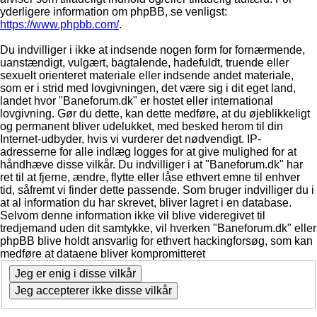
yderligere information om phpBB, se venligst:
https://www.phpbb.com/
.
Du indvilliger i ikke at indsende nogen form for fornærmende,
uanstændigt, vulgært, bagtalende, hadefuldt, truende eller
sexuelt orienteret materiale eller indsende andet materiale,
som er i strid med lovgivningen, det være sig i dit eget land,
landet hvor "Baneforum.dk" er hostet eller international
lovgivning. Gør du dette, kan dette medføre, at du øjeblikkeligt
og permanent bliver udelukket, med besked herom til din
Internet-udbyder, hvis vi vurderer det nødvendigt. IP-
adresserne for alle indlæg logges for at give mulighed for at
håndhæve disse vilkår. Du indvilliger i at "Baneforum.dk" har
ret til at fjerne, ændre, flytte eller låse ethvert emne til enhver
tid, såfremt vi finder dette passende. Som bruger indvilliger du i
at al information du har skrevet, bliver lagret i en database.
Selvom denne information ikke vil blive videregivet til
tredjemand uden dit samtykke, vil hverken "Baneforum.dk" eller
phpBB blive holdt ansvarlig for ethvert hackingforsøg, som kan
medføre at dataene bliver kompromitteret